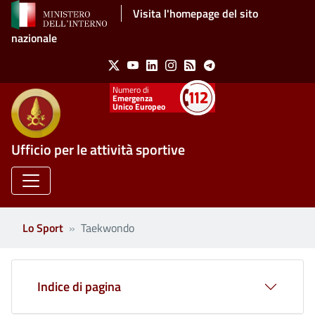
Salta al contenuto principale
Visita l'homepage del sito
nazionale
Social Menu
X
Youtube
Linkedin
Instagram
Feed
Telegram
Emergenza
Unico Europeo
Ufficio per le attività sportive
Lo Sport
Taekwondo
Indice di pagina