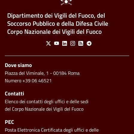
Dipartimento dei Vigili del Fuoco, del
Soccorso Pubblico e della Difesa Civile
Corpo Nazionale dei Vigili del Fuoco
Social Menu
X
Youtube
Linkedin
Instagram
Feed
Telegram
Piè di pagina
Dove siamo
Piazza del Viminale, 1 - 00184 Roma
Numero +39 06 46521
Contatti
Elenco dei contatti degli uffici e delle sedi
del Corpo Nazionale dei Vigili del Fuoco
PEC
Posta Elettronica Certificata degli uffici e delle