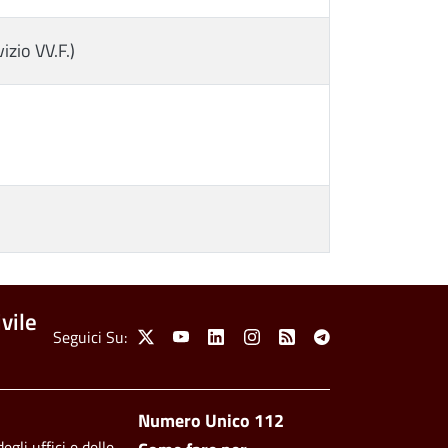
vizio VV.F.)
vile
Social Menu
Seguici Su:
X
Youtube
Linkedin
Instagram
Feed
Telegram
Footer side men
Numero Unico 112
egli uffici e delle