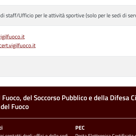
 di staff/Ufficio per le attività sportive (solo per le sedi di ser
igilfuoco.it
ert.vigilfuoco.it
l Fuoco, del Soccorso Pubblico e della Difesa Ci
 del Fuoco
ti
PEC
i contatti degli uffici e delle sedi
Posta Elettronica Certificata d