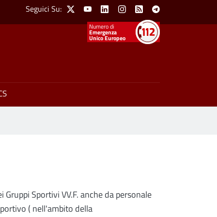
Social Menu
Seguici Su:
X
Youtube
Linkedin
Instagram
Feed
Telegram
Emergenza
Unico Europeo
CS
dei Gruppi Sportivi VV.F. anche da personale
portivo ( nell'ambito della