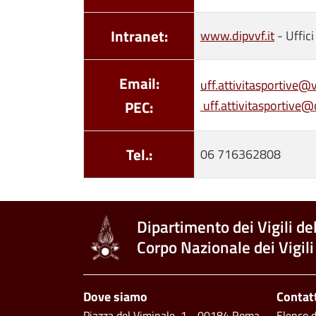
Intranet:
www.dipvvf.it
- Uffici
Email:
uff.attivitasportive@v
PEC:
uff.attivitasportive@c
Tel.:
06 716362808
Dipartimento dei Vigili de
Corpo Nazionale dei Vigili
Piè di pagina
Dove siamo
Contat
Piazza del Viminale, 1 - 00184 Roma
Elenco de