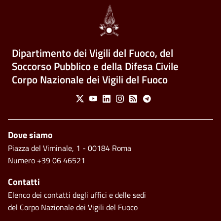
Dipartimento dei Vigili del Fuoco, del
Soccorso Pubblico e della Difesa Civile
Corpo Nazionale dei Vigili del Fuoco
Social Menu
X
Youtube
Linkedin
Instagram
Feed
Telegram
Piè di pagina
Dove siamo
Piazza del Viminale, 1 - 00184 Roma
Numero +39 06 46521
Contatti
Elenco dei contatti degli uffici e delle sedi
del Corpo Nazionale dei Vigili del Fuoco