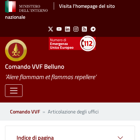
Salta al contenuto principale
Visita l'homepage del sito
nazionale
Social Menu
X
Youtube
Linkedin
Instagram
Feed
Telegram
Emergenza
Unico Europeo
Comando VVF Belluno
’Alere flammam et flammas repellere’
Comando VVF
Articolazione degli uffici
Indice di pagina