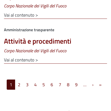
Corpo Nazionale dei Vigili del Fuoco
Vai al contenuto >
Clone di
Amministrazione trasparente
Attività e procedimenti
Corpo Nazionale dei Vigili del Fuoco
Vai al contenuto >
Paginazione
Pagina s
Ulti
1
2
3
4
5
6
7
8
9
…
›
»