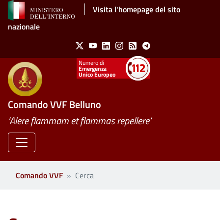
Salta al contenuto principale
Visita l'homepage del sito
nazionale
Social Menu
X
Youtube
Linkedin
Instagram
Feed
Telegram
Emergenza
Unico Europeo
Comando VVF Belluno
’Alere flammam et flammas repellere’
Comando VVF
Cerca