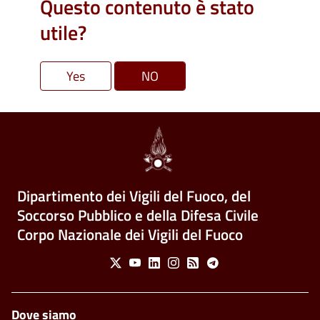
Questo contenuto è stato
utile?
Dipartimento dei Vigili del Fuoco, del
Soccorso Pubblico e della Difesa Civile
Corpo Nazionale dei Vigili del Fuoco
Social Menu
X
Youtube
Linkedin
Instagram
Feed
Telegram
Piè di pagina
Dove siamo