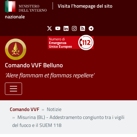
Salta al contenuto principale
Visita l'homepage del sito
nazionale
Social Menu
X
Youtube
Linkedin
Instagram
Feed
Telegram
Emergenza
Unico Europeo
Comando VVF Belluno
’Alere flammam et flammas repellere’
Comando VVF
Notizie
Misurina (BL) - Addestramento congiunto tra i vigili
del fuoco e il SUEM 118