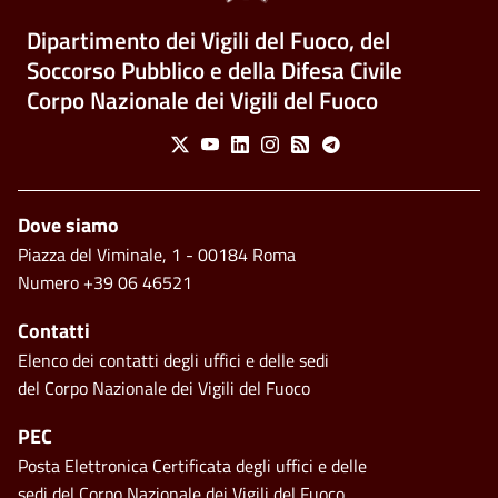
Dipartimento dei Vigili del Fuoco, del
Soccorso Pubblico e della Difesa Civile
Corpo Nazionale dei Vigili del Fuoco
Social Menu
X
Youtube
Linkedin
Instagram
Feed
Telegram
Piè di pagina
Dove siamo
Piazza del Viminale, 1 - 00184 Roma
Numero +39 06 46521
Contatti
Elenco dei contatti degli uffici e delle sedi
del Corpo Nazionale dei Vigili del Fuoco
PEC
Posta Elettronica Certificata degli uffici e delle
sedi del Corpo Nazionale dei Vigili del Fuoco