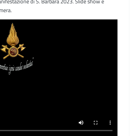
anifestazione di S. Barbara 2023. Slide show e
mera.