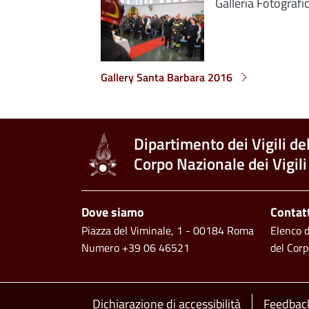
Galleria Fotografi
Gallery Santa Barbara 2016
Dipartimento dei Vigili de
Corpo Nazionale dei Vigili
Piè di pagina
Dove siamo
Contat
Piazza del Viminale, 1 - 00184 Roma
Elenco de
Numero +39 06 46521
del Corp
Dichiarazione di accessibilità
Feedback