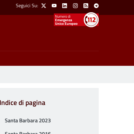
Social Menu
Seguici Su:
X
Youtube
Linkedin
Instagram
Feed
Telegram
Emergenza
Unico Europeo
Indice di pagina
Santa Barbara 2023
Santa Barbara 2016