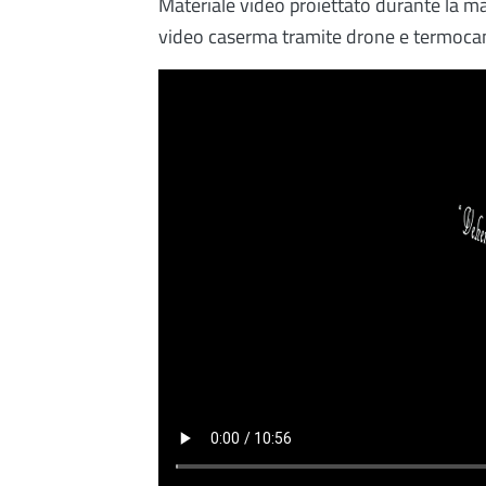
Materiale video proiettato durante la m
video caserma tramite drone e termoca