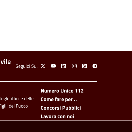
vile
Social Menu
Seguici Su:
X
Youtube
Linkedin
Instagram
Feed
Telegram
Footer side men
Numero Unico 112
egli uffici e delle
Come fare per ..
igili del Fuoco
Concorsi Pubblici
Lavora con noi