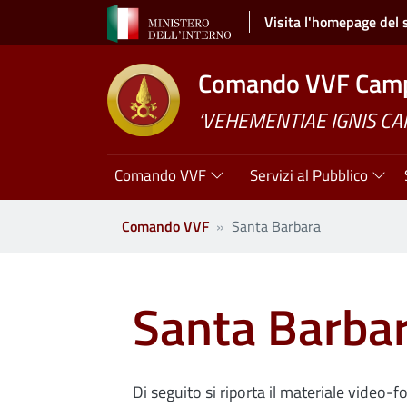
Salta al contenuto principale
Visita l'homepage del 
Comando VVF Cam
’VEHEMENTIAE IGNIS C
Navigazione principale
Comando VVF
Servizi al Pubblico
Comando VVF
Santa Barbara
Santa Barba
Di seguito si riporta il materiale video-f