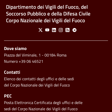
Dipartimento dei Vigili del Fuoco, del
Soccorso Pubblico e della Difesa Civile
Corpo Nazionale dei Vigili del Fuoco
Social Menu
X
Youtube
Linkedin
Instagram
Feed
Telegram
Piè di pagina
Dove siamo
Piazza del Viminale, 1 - 00184 Roma
Numero +39 06 46521
Contatti
Elenco dei contatti degli uffici e delle sedi
del Corpo Nazionale dei Vigili del Fuoco
PEC
Posta Elettronica Certificata degli uffici e delle
sedi del Corpo Nazionale dei Vigili del Fuoco