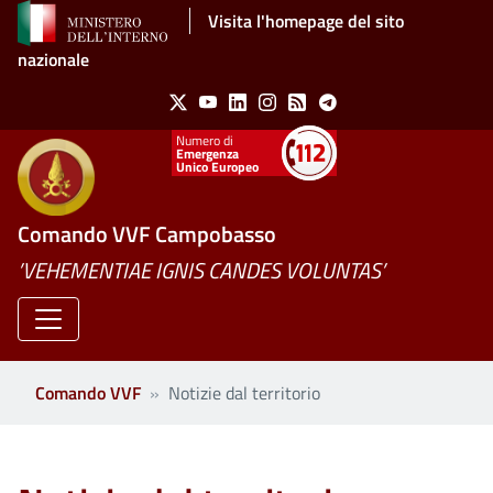
Salta al contenuto principale
Visita l'homepage del sito
nazionale
Social Menu
X
Youtube
Linkedin
Instagram
Feed
Telegram
Emergenza
Unico Europeo
Comando VVF Campobasso
’VEHEMENTIAE IGNIS CANDES VOLUNTAS’
Comando VVF
Notizie dal territorio