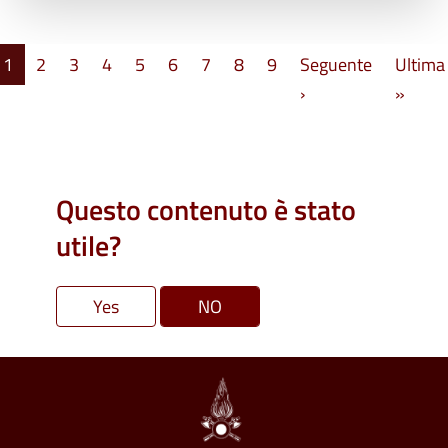
Paginazione
1
2
3
4
5
6
7
8
9
Seguente
Ultima
Pagina successiva
Ultim
›
»
Questo contenuto è stato
utile?