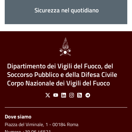
Sicurezza nel quotidiano
Dipartimento dei Vigili del Fuoco, del
Soccorso Pubblico e della Difesa Civile
Corpo Nazionale dei Vigili del Fuoco
Social Menu
X
Youtube
Linkedin
Instagram
Feed
Telegram
Piè di pagina
Dove siamo
Piazza del Viminale, 1 - 00184 Roma
Numero +39 06 46521