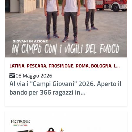
LATINA, PESCARA, FROSINONE, ROMA, BOLOGNA, L&#039;AQUILA, TERAMO, CHIETI, POTENZA, MATERA, CATANZARO, COSENZA, CROTONE, REGGIO CALABRIA, VIBO VALENTIA, AVELLINO, BENEVENTO, CASERTA, NAPOLI, SALERNO, FERRARA, FORLÌ-CESENA, MODENA, PARMA, PIACENZA, RAVENNA, REGGIO EMILIA, RIMINI, GORIZIA, PORDENONE, TRIESTE, UDINE, RIETI, VITERBO, GENOVA, IMPERIA, LA SPEZIA, SAVONA, BERGAMO, BRESCIA, COMO, CREMONA, LECCO, LODI, MANTOVA, MILANO, MONZA, PAVIA, SONDRIO, VARESE, ANCONA, ASCOLI PICENO, FERMO, MACERATA, CAMPOBASSO, ISERNIA, ALESSANDRIA, ASTI, BIELLA, CUNEO, NOVARA, TORINO, VERCELLI, BARI, BRINDISI, FOGGIA, LECCE, TARANTO, CAGLIARI, NUORO, ORISTANO, SASSARI, AGRIGENTO, CALTANISSETTA, CATANIA, ENNA, MESSINA, PALERMO, RAGUSA, SIRACUSA, TRAPANI, AREZZO, FIRENZE, GROSSETO, LIVORNO, LUCCA, MASSA CARRARA, PISA, PISTOIA, PRATO, SIENA, PERUGIA, TERNI, BELLUNO, BOLZANO, PADOVA, ROVIGO, TRENTO, TREVISO, VENEZIA, VERONA, VICENZA, MASSA, MONZA-BRIANZA, VERBANO-CUSIO-OSSOLA, PESARO-URBINO, BARLETTA-ANDRIA-TRANI, CAMPANIA, ABRUZZO, BASILICATA, CALABRIA, EMILIA ROMAGNA, FRIULI VENEZIA GIULIA, LAZIO, LIGURIA, LOMBARDIA, MARCHE, MOLISE, PIEMONTE, PUGLIA, SARDEGNA, SICILIA, TOSCANA, UMBRIA, VENETO E TRENTINO ALTO ADIGE, AOSTA
05 Maggio 2026
Al via i "Campi Giovani" 2026. Aperto il
bando per 366 ragazzi in...