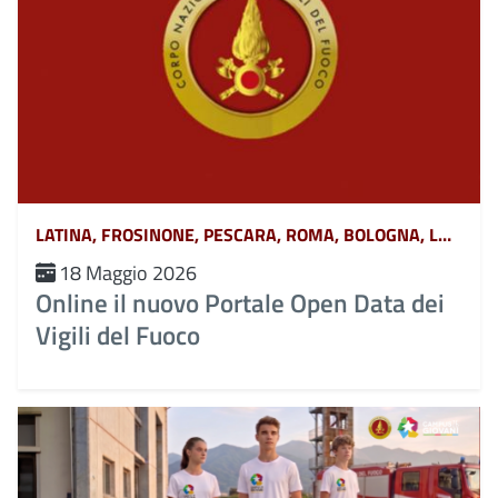
LATINA, FROSINONE, PESCARA, ROMA, BOLOGNA, L&#039;AQUILA, TERAMO, CHIETI, POTENZA, MATERA, CATANZARO, COSENZA, CROTONE, REGGIO CALABRIA, VIBO VALENTIA, AVELLINO, BENEVENTO, CASERTA, NAPOLI, SALERNO, FERRARA, FORLÌ-CESENA, MODENA, PARMA, PIACENZA, RAVENNA, REGGIO EMILIA, RIMINI, GORIZIA, PORDENONE, TRIESTE, UDINE, RIETI, VITERBO, GENOVA, IMPERIA, LA SPEZIA, SAVONA, BERGAMO, BRESCIA, COMO, CREMONA, LECCO, LODI, MANTOVA, MILANO, MONZA, PAVIA, SONDRIO, VARESE, ANCONA, ASCOLI PICENO, FERMO, MACERATA, CAMPOBASSO, ISERNIA, ALESSANDRIA, ASTI, BIELLA, CUNEO, NOVARA, TORINO, VERCELLI, BARI, BRINDISI, FOGGIA, LECCE, TARANTO, CAGLIARI, NUORO, ORISTANO, SASSARI, AGRIGENTO, CALTANISSETTA, CATANIA, ENNA, MESSINA, PALERMO, RAGUSA, SIRACUSA, TRAPANI, AREZZO, FIRENZE, GROSSETO, LIVORNO, LUCCA, MASSA CARRARA, PISA, PISTOIA, PRATO, SIENA, PERUGIA, TERNI, BELLUNO, BOLZANO, PADOVA, ROVIGO, TRENTO, TREVISO, VENEZIA, VERONA, VICENZA, MASSA, MONZA-BRIANZA, VERBANO-CUSIO-OSSOLA, PESARO-URBINO, BARLETTA-ANDRIA-TRANI, CAMPANIA, ABRUZZO, BASILICATA, CALABRIA, EMILIA ROMAGNA, FRIULI VENEZIA GIULIA, LAZIO, LIGURIA, LOMBARDIA, MARCHE, MOLISE, PIEMONTE, PUGLIA, SARDEGNA, SICILIA, TOSCANA, UMBRIA, VENETO E TRENTINO ALTO ADIGE, AOSTA
18 Maggio 2026
Online il nuovo Portale Open Data dei
Vigili del Fuoco