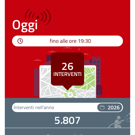
Oggi
fino alle ore
19:30
26
INTERVENTI
2026
Interventi nell'anno
5.807