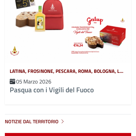
LATINA, FROSINONE, PESCARA, ROMA, BOLOGNA, L&#039;AQUILA, CHIETI, TERAMO, POTENZA, MATERA, CATANZARO, COSENZA, CROTONE, REGGIO CALABRIA, VIBO VALENTIA, AVELLINO, BENEVENTO, CASERTA, NAPOLI, SALERNO, FERRARA, FORLÌ-CESENA, MODENA, PARMA, PIACENZA, RAVENNA, REGGIO EMILIA, RIMINI, GORIZIA, PORDENONE, TRIESTE, UDINE, RIETI, VITERBO, GENOVA, IMPERIA, LA SPEZIA, SAVONA, BERGAMO, BRESCIA, COMO, CREMONA, LECCO, LODI, MANTOVA, MILANO, MONZA, PAVIA, SONDRIO, VARESE, ANCONA, ASCOLI PICENO, FERMO, MACERATA, CAMPOBASSO, ISERNIA, ALESSANDRIA, ASTI, BIELLA, CUNEO, NOVARA, TORINO, VERCELLI, BARI, BRINDISI, FOGGIA, LECCE, TARANTO, CAGLIARI, NUORO, ORISTANO, SASSARI, AGRIGENTO, CALTANISSETTA, CATANIA, ENNA, MESSINA, PALERMO, RAGUSA, SIRACUSA, TRAPANI, AREZZO, FIRENZE, GROSSETO, LIVORNO, LUCCA, MASSA CARRARA, PISA, PISTOIA, PRATO, SIENA, PERUGIA, TERNI, BELLUNO, BOLZANO, PADOVA, ROVIGO, TRENTO, TREVISO, VENEZIA, VERONA, VICENZA, MASSA, MONZA-BRIANZA, VERBANO-CUSIO-OSSOLA, PESARO-URBINO, BARLETTA-ANDRIA-TRANI, CAMPANIA, ABRUZZO, BASILICATA, CALABRIA, EMILIA ROMAGNA, FRIULI VENEZIA GIULIA, LAZIO, LIGURIA, LOMBARDIA, MARCHE, MOLISE, PIEMONTE, PUGLIA, SARDEGNA, SICILIA, TOSCANA, UMBRIA, VENETO E TRENTINO ALTO ADIGE, AOSTA
05 Marzo 2026
Pasqua con i Vigili del Fuoco
NOTIZIE DAL TERRITORIO