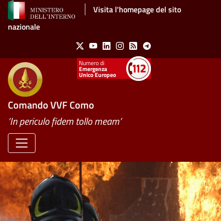
Salta al contenuto principale
Visita l'homepage del sito
nazionale
Social Menu
X
Youtube
Linkedin
Instagram
Feed
Telegram
Emergenza
Unico Europeo
Comando VVF Como
’In periculo fidem tollo meam’