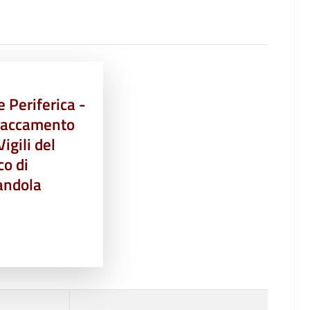
 Periferica -
taccamento
Vigili del
co di
ndola