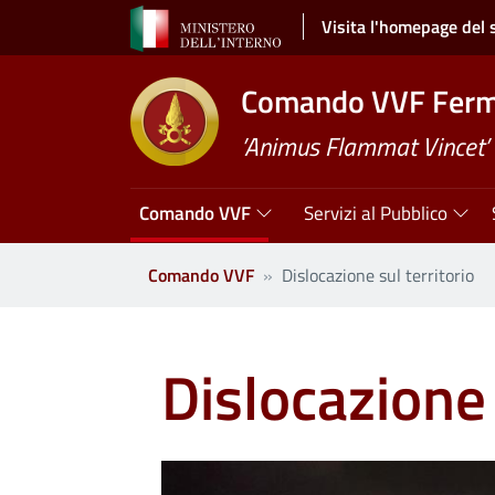
Salta al contenuto principale
Visita l'homepage del 
Comando VVF Fer
’Animus Flammat Vincet’
Navigazione principale
Comando VVF
Servizi al Pubblico
Comando VVF
Dislocazione sul territorio
Dislocazione 