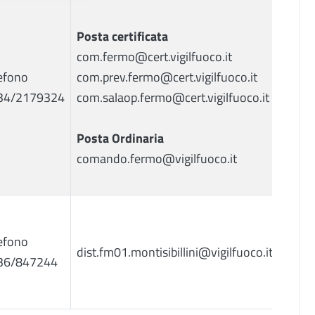
Posta certificata
com.fermo@cert.vigilfuoco.it
efono
com.prev.fermo@cert.vigilfuoco.it
34/2179324
com.salaop.fermo@cert.vigilfuoco.it
Posta Ordinaria
comando.fermo@vigilfuoco.it
efono
dist.fm01.montisibillini@vigilfuoco.it
36/847244