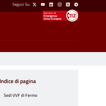
Social Menu
Seguici Su:
X
Youtube
Linkedin
Instagram
Feed
Telegram
Emergenza
Unico Europeo
Indice di pagina
Sedi VVF di Fermo