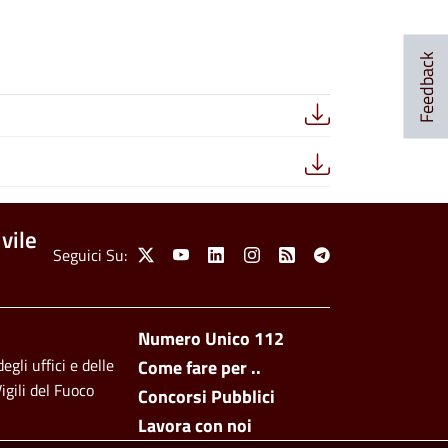
Feedback
vile
Social Menu
Seguici Su:
X
Youtube
Linkedin
Instagram
Feed
Telegram
Footer side men
Numero Unico 112
egli uffici e delle
Come fare per ..
igili del Fuoco
Concorsi Pubblici
Lavora con noi