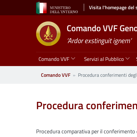
Salta al contenuto principale
Visita l'homepage del 
Comando VVF Gen
’Ardor exstinguit ignem’
Navigazione principale
Comando VVF
Servizi al Pubblico
Comando VVF
Procedura conferimenti degl
Procedura conferiment
Procedura comparativa per il conferimento d