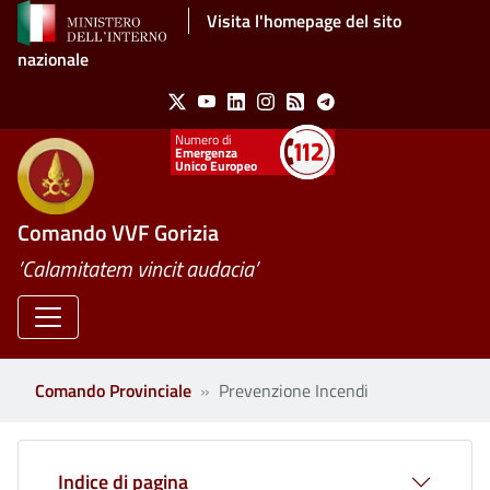
Salta al contenuto principale
Visita l'homepage del sito
nazionale
Social Menu
X
Youtube
Linkedin
Instagram
Feed
Telegram
Emergenza
Unico Europeo
Comando VVF Gorizia
’Calamitatem vincit audacia’
Comando Provinciale
Prevenzione Incendi
Indice di pagina