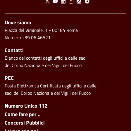
X
Youtube
Linkedin
Instagram
Feed
Telegram
Piè di pagina
Dove siamo
Piazza del Viminale, 1 - 00184 Roma
Numero +39 06 46521
Contatti
Elenco dei contatti degli uffici e delle sedi
del Corpo Nazionale dei Vigili del Fuoco
PEC
Posta Elettronica Certificata degli uffici e delle
sedi del Corpo Nazionale dei Vigili del Fuoco
Footer side menu
Numero Unico 112
Come fare per ..
Concorsi Pubblici