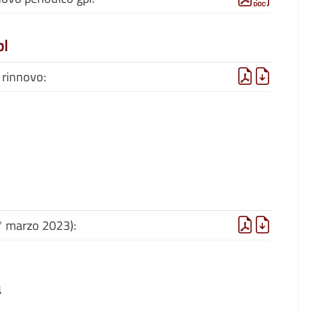
pl
 rinnovo:
° marzo 2023):
à