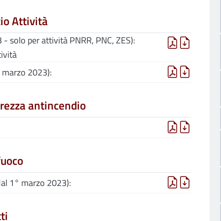
io Attività
- solo per attività PNRR, PNC, ZES):
ività
1° marzo 2023):
urezza antincendio
fuoco
 dal 1° marzo 2023):
ti