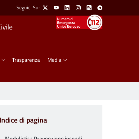
Social Menu
Seguici Su:
X
Youtube
Linkedin
Instagram
Feed
Telegram
Numeri utili
Emergenza
ivile
Unico Europeo
Trasparenza
Media
Indice di pagina
Modulistica Prevenzione incendi