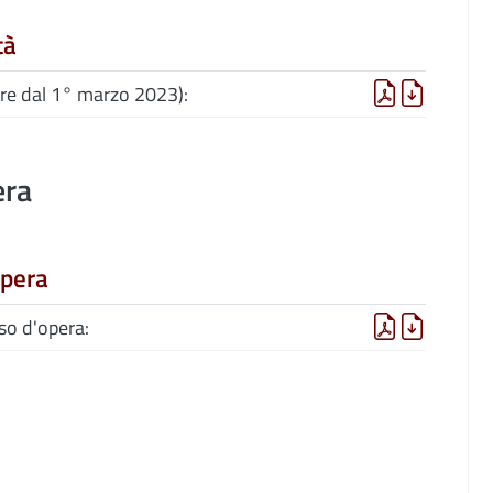
tà
ore dal 1° marzo 2023):
era
opera
so d'opera: