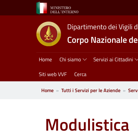
Salta al contenuto principale
Dipartimento dei Vigili 
Corpo Nazionale dei
Navigazione princ
Home
Chi siamo
Servizi ai Cittadini
Siti web VVF
Cerca
Home
Tutti i Servizi per le Aziende
Serv
Modulistica