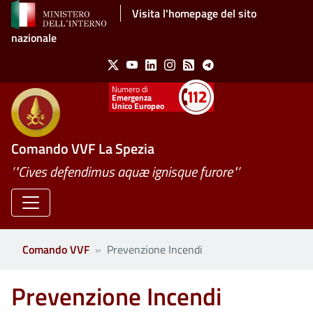
Salta al contenuto principale
Visita l'homepage del sito
nazionale
Social Menu
X
Youtube
Linkedin
Instagram
Feed
Telegram
Emergenza
Unico Europeo
Comando VVF La Spezia
’"Cives defendimus aquæ ignisque furore"’
Comando VVF
Prevenzione Incendi
Prevenzione Incendi