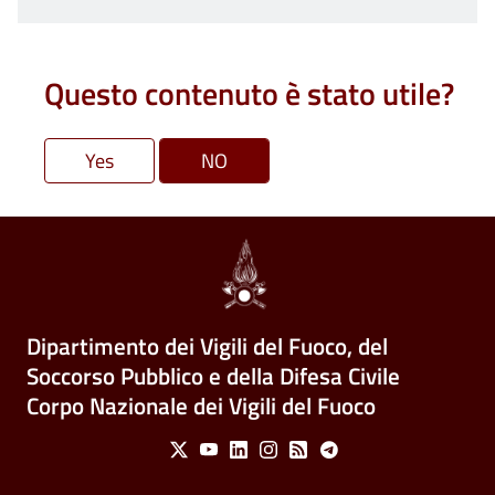
Questo contenuto è stato utile?
Dipartimento dei Vigili del Fuoco, del
Soccorso Pubblico e della Difesa Civile
Corpo Nazionale dei Vigili del Fuoco
Social Menu
X
Youtube
Linkedin
Instagram
Feed
Telegram