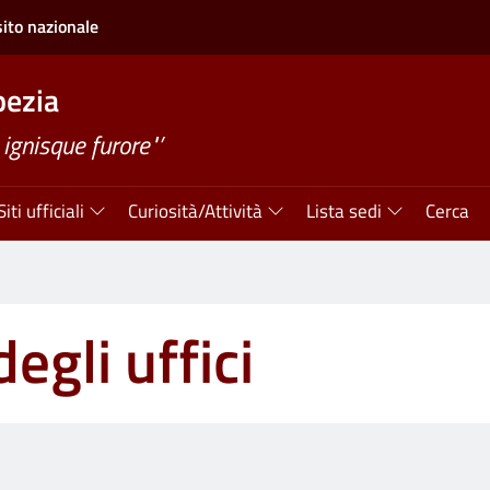
sito nazionale
ezia
ignisque furore"’
Siti ufficiali
Curiosità/Attività
Lista sedi
Cerca
egli uffici