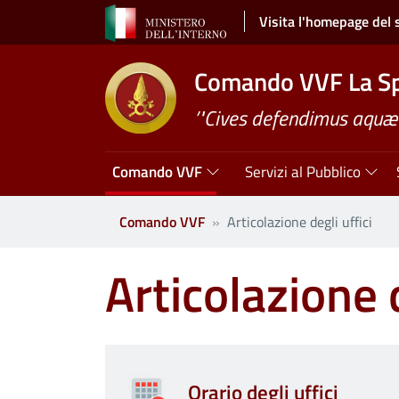
Salta al contenuto principale
Visita l'homepage del 
Comando VVF La Sp
’"Cives defendimus aquæ 
Navigazione principale
Comando VVF
Servizi al Pubblico
Comando VVF
Articolazione degli uffici
Articolazione d
Orario degli uffici