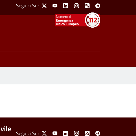
Social Menu
Seguici Su:
X
Youtube
Linkedin
Instagram
Feed
Telegram
Emergenza
Unico Europeo
vile
Seguici Su:
X
Youtube
Linkedin
Instagram
Feed
Telegram