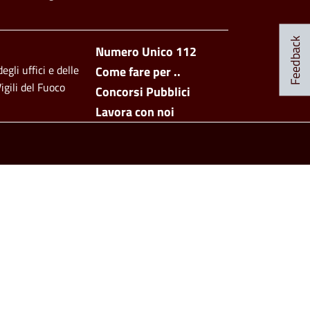
Social Menu
Feedback
Footer side men
Numero Unico 112
egli uffici e delle
Come fare per ..
igili del Fuoco
Concorsi Pubblici
Lavora con noi