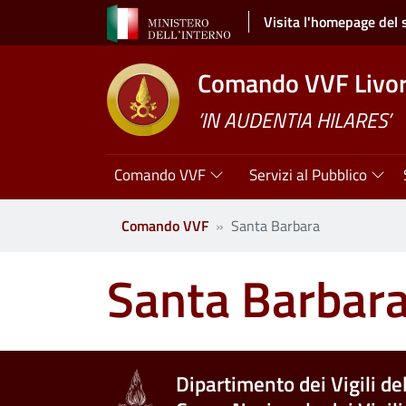
Salta al contenuto principale
Visita l'homepage del 
Comando VVF Livo
’IN AUDENTIA HILARES’
Navigazione principale
Comando VVF
Servizi al Pubblico
Comando VVF
Santa Barbara
Santa Barbar
Dipartimento dei Vigili de