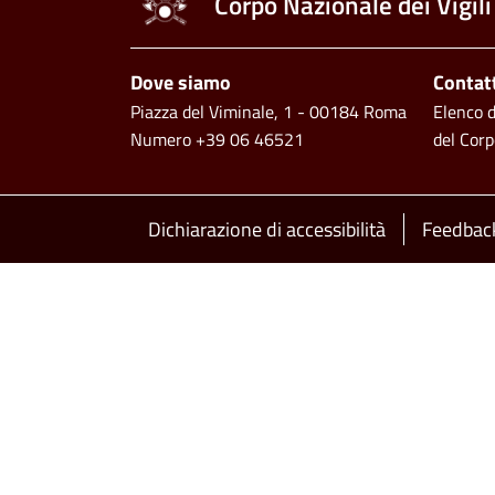
Corpo Nazionale dei Vigili
Piè di pagina
Dove siamo
Contat
Piazza del Viminale, 1 - 00184 Roma
Elenco de
Numero +39 06 46521
del Corp
Footer bottom
Dichiarazione di accessibilità
Feedback