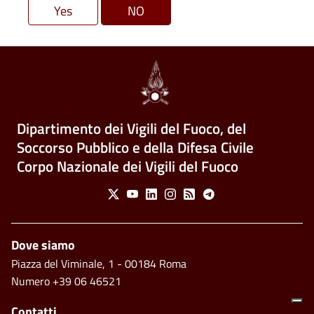
Dipartimento dei Vigili del Fuoco, del
Soccorso Pubblico e della Difesa Civile
Corpo Nazionale dei Vigili del Fuoco
Social Menu
X
Youtube
Linkedin
Instagram
Feed
Telegram
Piè di pagina
Dove siamo
Piazza del Viminale, 1 - 00184 Roma
Numero +39 06 46521
Contatti