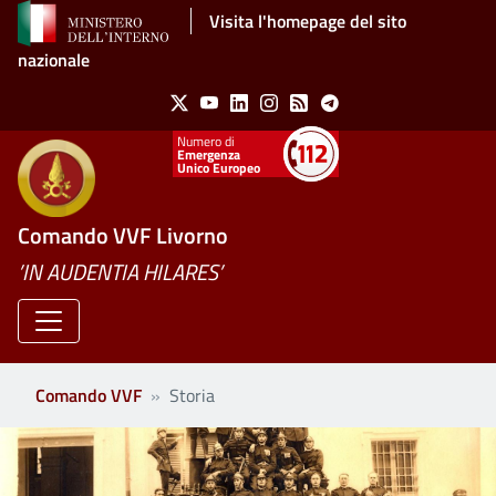
Salta al contenuto principale
Visita l'homepage del sito
nazionale
Social Menu
X
Youtube
Linkedin
Instagram
Feed
Telegram
Emergenza
Unico Europeo
Comando VVF Livorno
’IN AUDENTIA HILARES’
Comando VVF
Storia