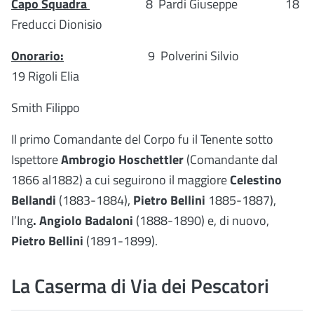
Capo Squadra
8 Pardi Giuseppe 18
Freducci Dionisio
Onorario:
9 Polverini Silvio
19 Rigoli Elia
Smith Filippo
Il primo Comandante del Corpo fu il Tenente sotto
Ispettore
Ambrogio Hoschettler
(Comandante dal
1866 al1882)
a cui seguirono il maggiore
Celestino
Bellandi
(1883-1884),
Pietro Bellini
1885-1887),
l’Ing
. Angiolo Badaloni
(1888-1890) e, di nuovo,
Pietro Bellini
(1891-1899).
La Caserma di Via dei Pescatori