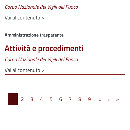
Corpo Nazionale dei Vigili del Fuoco
Vai al contenuto >
Clone di
Amministrazione trasparente
Attività e procedimenti
Corpo Nazionale dei Vigili del Fuoco
Vai al contenuto >
Paginazione
Pagina s
Ulti
1
2
3
4
5
6
7
8
9
…
›
»