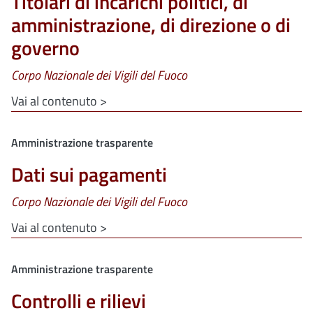
Titolari di incarichi politici, di
amministrazione, di direzione o di
governo
Corpo Nazionale dei Vigili del Fuoco
Vai al contenuto >
Clone di
Amministrazione trasparente
Dati sui pagamenti
Corpo Nazionale dei Vigili del Fuoco
Vai al contenuto >
Clone di
Amministrazione trasparente
Controlli e rilievi