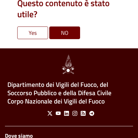
Questo contenuto è stato
utile?
Dipartimento dei Vigili del Fuoco, del
Soccorso Pubblico e della Difesa Civile
Corpo Nazionale dei Vigili del Fuoco
Social Menu
X
Youtube
Linkedin
Instagram
Feed
Telegram
Piè di pagina
Dove siamo