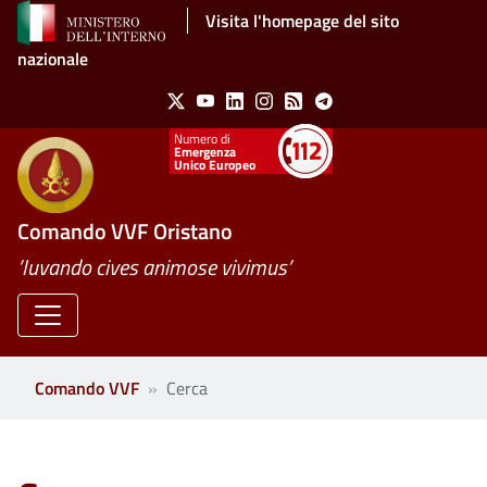
Salta al contenuto principale
Visita l'homepage del sito
nazionale
Social Menu
X
Youtube
Linkedin
Instagram
Feed
Telegram
Emergenza
Unico Europeo
Comando VVF Oristano
’Iuvando cives animose vivimus’
Comando VVF
Cerca