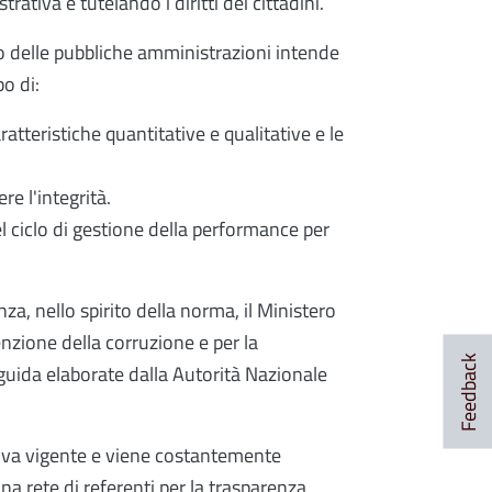
rativa e tutelando i diritti dei cittadini.
sso delle pubbliche amministrazioni intende
po di:
ratteristiche quantitative e qualitative e le
e l'integrità.
el ciclo di gestione della performance per
nza, nello spirito della norma, il Ministero
enzione della corruzione e per la
Feedback
 guida elaborate dalla Autorità Nazionale
tiva vigente e viene costantemente
a rete di referenti per la trasparenza