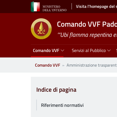
Salta al contenuto principale
Visita l'homepage del 
Comando VVF Pad
’“Ubi flamma repentina et
Navigazione principale
Comando VVF
Servizi al Pubblico
Comando VVF
Amministrazione trasparent
Clone di
Indice di pagina
Riferimenti normativi