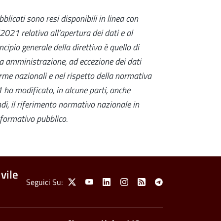
blicati sono resi disponibili in linea con
0/2021
relativa all’apertura dei dati e al
incipio generale della direttiva è quello di
ica amministrazione, ad eccezione dei dati
norme nazionali e nel rispetto della normativa
21
ha modificato, in alcune parti, anche
ndi, il riferimento normativo nazionale in
nformativo pubblico.
vile
Social Menu
Seguici Su:
X
Youtube
Linkedin
Instagram
Feed
Telegram