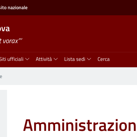
sito nazionale
ova
 vorax”’
Siti ufficiali
Attività
Lista sedi
Cerca
e
Amministrazio