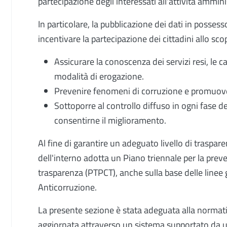
partecipazione degli interessati all'attività amminist
In particolare, la pubblicazione dei dati in posse
incentivare la partecipazione dei cittadini allo sco
Assicurare la conoscenza dei servizi resi, le ca
modalità di erogazione.
Prevenire fenomeni di corruzione e promuover
Sottoporre al controllo diffuso in ogni fase d
consentirne il miglioramento.
Al fine di garantire un adeguato livello di traspare
dell'interno adotta un Piano triennale per la prev
trasparenza (PTPCT), anche sulla base delle linee
Anticorruzione.
La presente sezione è stata adeguata alla norma
aggiornata attraverso un sistema supportato da un