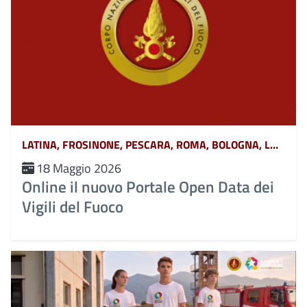
LATINA, FROSINONE, PESCARA, ROMA, BOLOGNA, L&#039;AQUILA, TERAMO, CHIETI, POTENZA, MATERA, CATANZARO, COSENZA, CROTONE, REGGIO CALABRIA, VIBO VALENTIA, AVELLINO, BENEVENTO, CASERTA, NAPOLI, SALERNO, FERRARA, FORLÌ-CESENA, MODENA, PARMA, PIACENZA, RAVENNA, REGGIO EMILIA, RIMINI, GORIZIA, PORDENONE, TRIESTE, UDINE, RIETI, VITERBO, GENOVA, IMPERIA, LA SPEZIA, SAVONA, BERGAMO, BRESCIA, COMO, CREMONA, LECCO, LODI, MANTOVA, MILANO, MONZA, PAVIA, SONDRIO, VARESE, ANCONA, ASCOLI PICENO, FERMO, MACERATA, CAMPOBASSO, ISERNIA, ALESSANDRIA, ASTI, BIELLA, CUNEO, NOVARA, TORINO, VERCELLI, BARI, BRINDISI, FOGGIA, LECCE, TARANTO, CAGLIARI, NUORO, ORISTANO, SASSARI, AGRIGENTO, CALTANISSETTA, CATANIA, ENNA, MESSINA, PALERMO, RAGUSA, SIRACUSA, TRAPANI, AREZZO, FIRENZE, GROSSETO, LIVORNO, LUCCA, MASSA CARRARA, PISA, PISTOIA, PRATO, SIENA, PERUGIA, TERNI, BELLUNO, BOLZANO, PADOVA, ROVIGO, TRENTO, TREVISO, VENEZIA, VERONA, VICENZA, MASSA, MONZA-BRIANZA, VERBANO-CUSIO-OSSOLA, PESARO-URBINO, BARLETTA-ANDRIA-TRANI, CAMPANIA, ABRUZZO, BASILICATA, CALABRIA, EMILIA ROMAGNA, FRIULI VENEZIA GIULIA, LAZIO, LIGURIA, LOMBARDIA, MARCHE, MOLISE, PIEMONTE, PUGLIA, SARDEGNA, SICILIA, TOSCANA, UMBRIA, VENETO E TRENTINO ALTO ADIGE, AOSTA
18 Maggio 2026
Online il nuovo Portale Open Data dei
Vigili del Fuoco