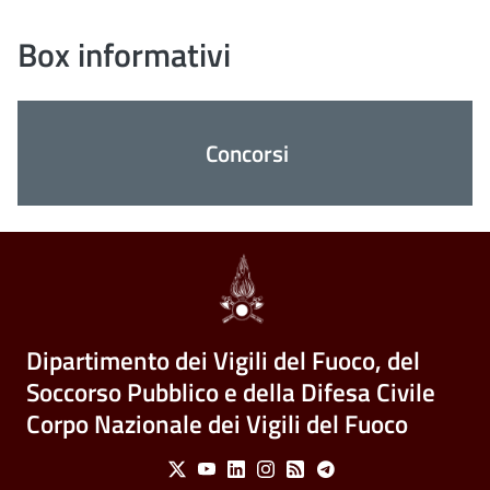
Box informativi
Concorsi
Dipartimento dei Vigili del Fuoco, del
Soccorso Pubblico e della Difesa Civile
Corpo Nazionale dei Vigili del Fuoco
Social Menu
X
Youtube
Linkedin
Instagram
Feed
Telegram