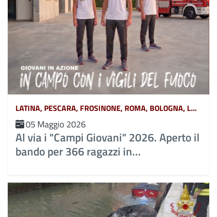
LATINA, PESCARA, FROSINONE, ROMA, BOLOGNA, L&#039;AQUILA, TERAMO, CHIETI, POTENZA, MATERA, CATANZARO, COSENZA, CROTONE, REGGIO CALABRIA, VIBO VALENTIA, AVELLINO, BENEVENTO, CASERTA, NAPOLI, SALERNO, FERRARA, FORLÌ-CESENA, MODENA, PARMA, PIACENZA, RAVENNA, REGGIO EMILIA, RIMINI, GORIZIA, PORDENONE, TRIESTE, UDINE, RIETI, VITERBO, GENOVA, IMPERIA, LA SPEZIA, SAVONA, BERGAMO, BRESCIA, COMO, CREMONA, LECCO, LODI, MANTOVA, MILANO, MONZA, PAVIA, SONDRIO, VARESE, ANCONA, ASCOLI PICENO, FERMO, MACERATA, CAMPOBASSO, ISERNIA, ALESSANDRIA, ASTI, BIELLA, CUNEO, NOVARA, TORINO, VERCELLI, BARI, BRINDISI, FOGGIA, LECCE, TARANTO, CAGLIARI, NUORO, ORISTANO, SASSARI, AGRIGENTO, CALTANISSETTA, CATANIA, ENNA, MESSINA, PALERMO, RAGUSA, SIRACUSA, TRAPANI, AREZZO, FIRENZE, GROSSETO, LIVORNO, LUCCA, MASSA CARRARA, PISA, PISTOIA, PRATO, SIENA, PERUGIA, TERNI, BELLUNO, BOLZANO, PADOVA, ROVIGO, TRENTO, TREVISO, VENEZIA, VERONA, VICENZA, MASSA, MONZA-BRIANZA, VERBANO-CUSIO-OSSOLA, PESARO-URBINO, BARLETTA-ANDRIA-TRANI, CAMPANIA, ABRUZZO, BASILICATA, CALABRIA, EMILIA ROMAGNA, FRIULI VENEZIA GIULIA, LAZIO, LIGURIA, LOMBARDIA, MARCHE, MOLISE, PIEMONTE, PUGLIA, SARDEGNA, SICILIA, TOSCANA, UMBRIA, VENETO E TRENTINO ALTO ADIGE, AOSTA
05 Maggio 2026
Al via i "Campi Giovani" 2026. Aperto il
bando per 366 ragazzi in...