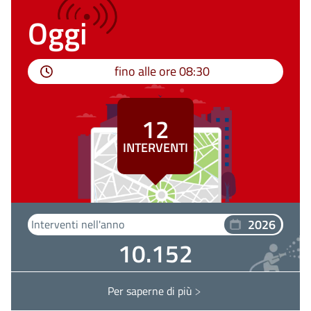
Oggi
fino alle ore
08:30
12
INTERVENTI
2026
Interventi nell'anno
10.152
Per saperne di più
Interventi VENEZIA