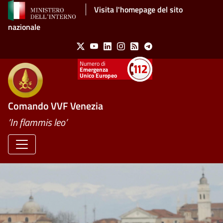
Salta al contenuto principale
Visita l'homepage del sito
nazionale
Social Menu
X
Youtube
Linkedin
Instagram
Feed
Telegram
Emergenza
Unico Europeo
Comando VVF Venezia
’In flammis leo’