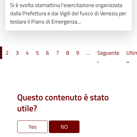
Si è svolta stamattina l'esercitazione organizzata
dalla Prefettura e dai Vigili del fuoco di Venezia per
testare il Piano di Emergenza...
Paginazione
2
3
4
5
6
7
8
9
…
Seguente
Ulti
Pagina successi
Ult
›
»
Questo contenuto è stato
utile?