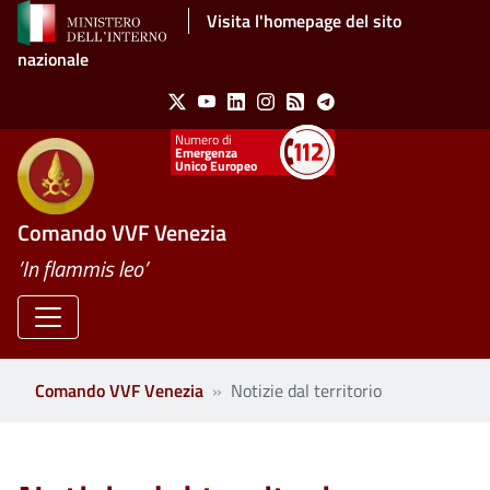
Salta al contenuto principale
Visita l'homepage del sito
nazionale
Social Menu
X
Youtube
Linkedin
Instagram
Feed
Telegram
Emergenza
Unico Europeo
Comando VVF Venezia
’In flammis leo’
Comando VVF Venezia
Notizie dal territorio