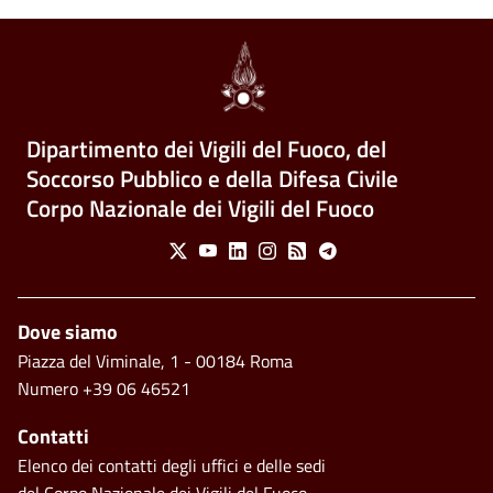
Dipartimento dei Vigili del Fuoco, del
Soccorso Pubblico e della Difesa Civile
Corpo Nazionale dei Vigili del Fuoco
Social Menu
X
Youtube
Linkedin
Instagram
Feed
Telegram
Piè di pagina
Dove siamo
Piazza del Viminale, 1 - 00184 Roma
Numero +39 06 46521
Contatti
Elenco dei contatti degli uffici e delle sedi
del Corpo Nazionale dei Vigili del Fuoco