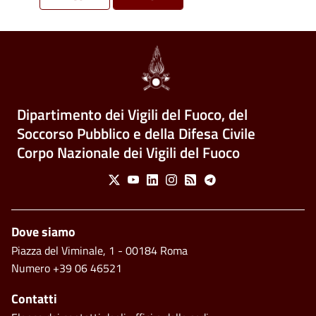
Dipartimento dei Vigili del Fuoco, del
Soccorso Pubblico e della Difesa Civile
Corpo Nazionale dei Vigili del Fuoco
Social Menu
X
Youtube
Linkedin
Instagram
Feed
Telegram
Piè di pagina
Dove siamo
Piazza del Viminale, 1 - 00184 Roma
Numero +39 06 46521
Contatti