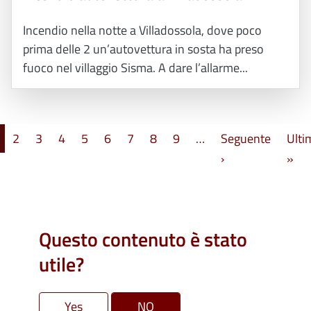
Incendio nella notte a Villadossola, dove poco
prima delle 2 un’autovettura in sosta ha preso
fuoco nel villaggio Sisma. A dare l’allarme...
Paginazione
2
3
4
5
6
7
8
9
…
Seguente
Ulti
Pagina successi
Ult
›
»
Questo contenuto è stato
utile?