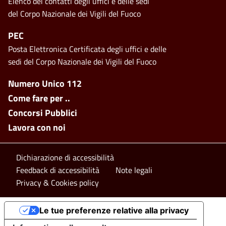
Elenco dei contatti degli uffici e delle sedi
del Corpo Nazionale dei Vigili del Fuoco
PEC
Posta Elettronica Certificata degli uffici e delle
sedi del Corpo Nazionale dei Vigili del Fuoco
Footer side menu
Numero Unico 112
Come fare per ..
Concorsi Pubblici
Lavora con noi
Footer bottom
Dichiarazione di accessibilità
Feedback di accessibilità
Note legali
Privacy & Cookies policy
Le tue preferenze relative alla privacy