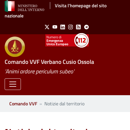
Salta al contenuto principale
Visita l'homepage del sito
nazionale
Social Menu
X
Youtube
Linkedin
Instagram
Feed
Telegram
Emergenza
Unico Europeo
Comando VVF Verbano Cusio Ossola
’Animi ardore periculum subeo’
Comando VVF
Notizie dal territorio