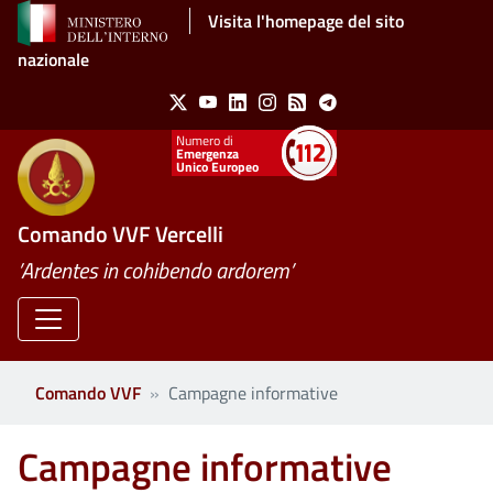
Salta al contenuto principale
Visita l'homepage del sito
nazionale
Social Menu
X
Youtube
Linkedin
Instagram
Feed
Telegram
Emergenza
Unico Europeo
Comando VVF Vercelli
’Ardentes in cohibendo ardorem’
Comando VVF
Campagne informative
Campagne informative