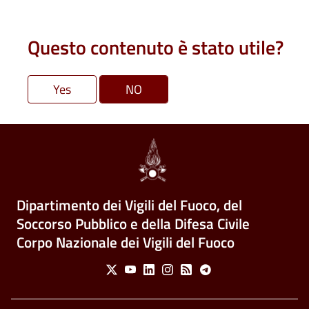
Questo contenuto è stato utile?
Dipartimento dei Vigili del Fuoco, del
Soccorso Pubblico e della Difesa Civile
Corpo Nazionale dei Vigili del Fuoco
Social Menu
X
Youtube
Linkedin
Instagram
Feed
Telegram