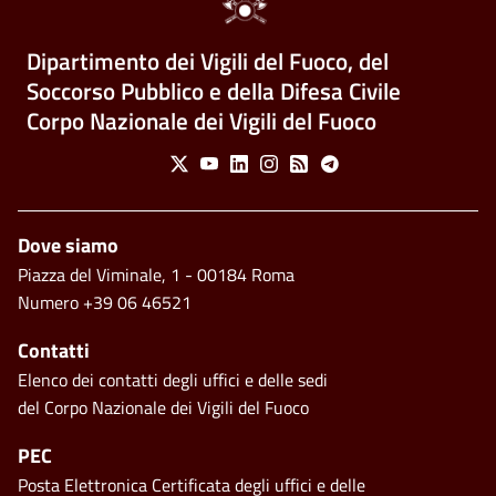
Dipartimento dei Vigili del Fuoco, del
Soccorso Pubblico e della Difesa Civile
Corpo Nazionale dei Vigili del Fuoco
Social Menu
X
Youtube
Linkedin
Instagram
Feed
Telegram
Piè di pagina
Dove siamo
Piazza del Viminale, 1 - 00184 Roma
Numero +39 06 46521
Contatti
Elenco dei contatti degli uffici e delle sedi
del Corpo Nazionale dei Vigili del Fuoco
PEC
Posta Elettronica Certificata degli uffici e delle