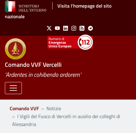
Salta al contenuto principale
Visita l'homepage del sito
nazionale
Social Menu
X
Youtube
Linkedin
Instagram
Feed
Telegram
Emergenza
Unico Europeo
Comando VVF Vercelli
’Ardentes in cohibendo ardorem’
Comando VVF
Notizie
I Vigili del Fuoco di Vercelli in ausilio dei colleghi di
Alessandria