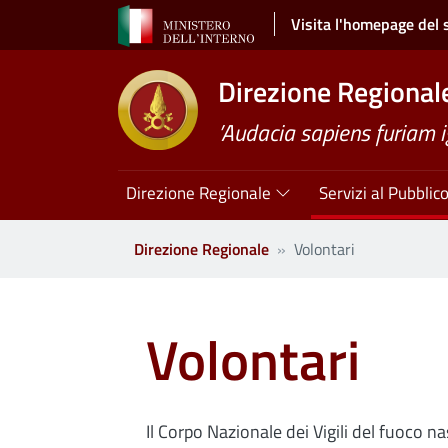
Salta al contenuto principale
Visita l'homepage del 
Direzione Regional
’Audacia sapiens furiam 
Navigazione principale
Direzione Regionale
Servizi al Pubblic
Direzione Regionale
Volontari
Volontari
Il Corpo Nazionale dei Vigili del fuoco na