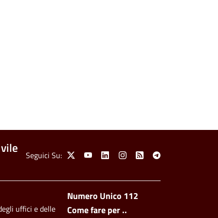
vile
Social Menu
Seguici Su:
X
Youtube
Linkedin
Instagram
Feed
Telegram
Footer side men
Numero Unico 112
egli uffici e delle
Come fare per ..