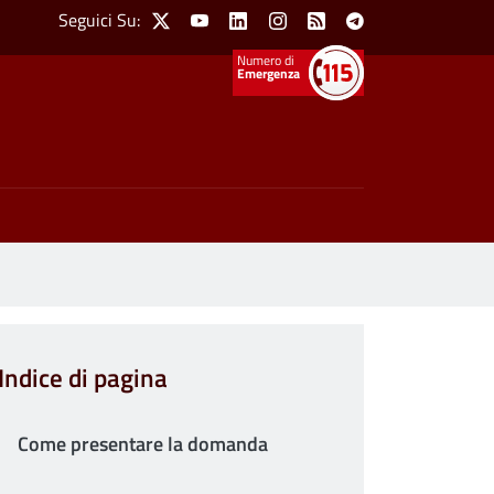
Social Menu
Seguici Su:
X
Youtube
Linkedin
Instagram
Feed
Telegram
Emergenza
Indice di pagina
Come presentare la domanda