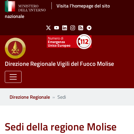
Salta al contenuto principale
Visita l'homepage del sito
nazionale
Social Menu
X
Youtube
Linkedin
Instagram
Feed
Telegram
Emergenza
Unico Europeo
Direzione Regionale Vigili del Fuoco Molise
Direzione Regionale
Sedi
Sedi della regione Molise