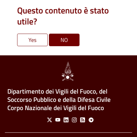
Questo contenuto è stato
utile?
Dipartimento dei Vigili del Fuoco, del
Soccorso Pubblico e della Difesa Civile
Corpo Nazionale dei Vigili del Fuoco
Social Menu
X
Youtube
Linkedin
Instagram
Feed
Telegram