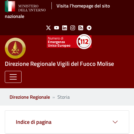
Salta al contenuto principale
Visita l'homepage del sito
nazionale
Social Menu
X
Youtube
Linkedin
Instagram
Feed
Telegram
Emergenza
Unico Europeo
Direzione Regionale Vigili del Fuoco Molise
Direzione Regionale
Storia
Indice di pagina