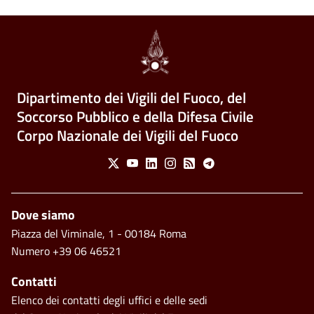
Dipartimento dei Vigili del Fuoco, del
Soccorso Pubblico e della Difesa Civile
Corpo Nazionale dei Vigili del Fuoco
Social Menu
X
Youtube
Linkedin
Instagram
Feed
Telegram
Piè di pagina
Dove siamo
Piazza del Viminale, 1 - 00184 Roma
Numero +39 06 46521
Contatti
Elenco dei contatti degli uffici e delle sedi