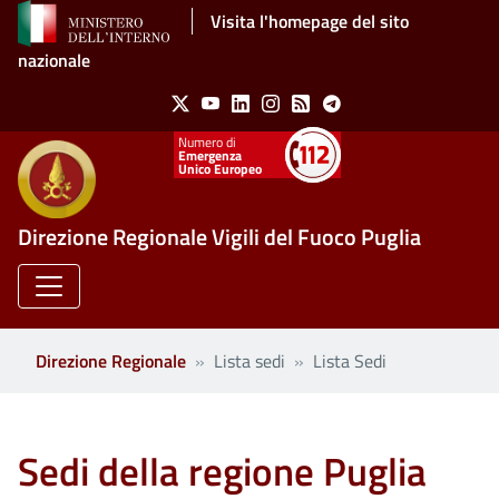
Salta al contenuto principale
Visita l'homepage del sito
nazionale
Social Menu
X
Youtube
Linkedin
Instagram
Feed
Telegram
Emergenza
Unico Europeo
Direzione Regionale Vigili del Fuoco Puglia
Direzione Regionale
Lista sedi
Lista Sedi
Sedi della regione Puglia