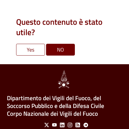
Questo contenuto è stato
utile?
Dipartimento dei Vigili del Fuoco, del
Soccorso Pubblico e della Difesa Civile
Corpo Nazionale dei Vigili del Fuoco
Social Menu
X
Youtube
Linkedin
Instagram
Feed
Telegram