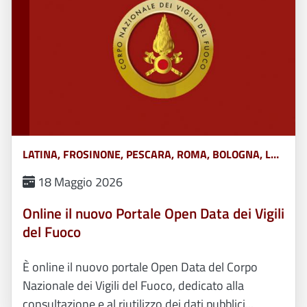
LATINA, FROSINONE, PESCARA, ROMA, BOLOGNA, L&#039;AQUILA, TERAMO, CHIETI, POTENZA, MATERA, CATANZARO, COSENZA, CROTONE, REGGIO CALABRIA, VIBO VALENTIA, AVELLINO, BENEVENTO, CASERTA, NAPOLI, SALERNO, FERRARA, FORLÌ-CESENA, MODENA, PARMA, PIACENZA, RAVENNA, REGGIO EMILIA, RIMINI, GORIZIA, PORDENONE, TRIESTE, UDINE, RIETI, VITERBO, GENOVA, IMPERIA, LA SPEZIA, SAVONA, BERGAMO, BRESCIA, COMO, CREMONA, LECCO, LODI, MANTOVA, MILANO, MONZA, PAVIA, SONDRIO, VARESE, ANCONA, ASCOLI PICENO, FERMO, MACERATA, CAMPOBASSO, ISERNIA, ALESSANDRIA, ASTI, BIELLA, CUNEO, NOVARA, TORINO, VERCELLI, BARI, BRINDISI, FOGGIA, LECCE, TARANTO, CAGLIARI, NUORO, ORISTANO, SASSARI, AGRIGENTO, CALTANISSETTA, CATANIA, ENNA, MESSINA, PALERMO, RAGUSA, SIRACUSA, TRAPANI, AREZZO, FIRENZE, GROSSETO, LIVORNO, LUCCA, MASSA CARRARA, PISA, PISTOIA, PRATO, SIENA, PERUGIA, TERNI, BELLUNO, BOLZANO, PADOVA, ROVIGO, TRENTO, TREVISO, VENEZIA, VERONA, VICENZA, MASSA, MONZA-BRIANZA, VERBANO-CUSIO-OSSOLA, PESARO-URBINO, BARLETTA-ANDRIA-TRANI, CAMPANIA, ABRUZZO, BASILICATA, CALABRIA, EMILIA ROMAGNA, FRIULI VENEZIA GIULIA, LAZIO, LIGURIA, LOMBARDIA, MARCHE, MOLISE, PIEMONTE, PUGLIA, SARDEGNA, SICILIA, TOSCANA, UMBRIA, VENETO E TRENTINO ALTO ADIGE, AOSTA
18 Maggio 2026
Online il nuovo Portale Open Data dei Vigili
del Fuoco
È online il nuovo portale Open Data del Corpo
Nazionale dei Vigili del Fuoco, dedicato alla
consultazione e al riutilizzo dei dati pubblici...