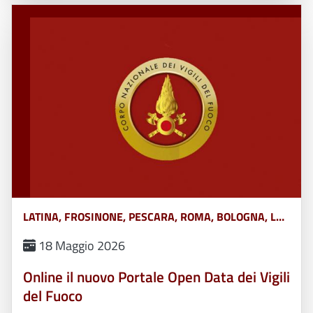
LATINA, FROSINONE, PESCARA, ROMA, BOLOGNA, L&#039;AQUILA, TERAMO, CHIETI, POTENZA, MATERA, CATANZARO, COSENZA, CROTONE, REGGIO CALABRIA, VIBO VALENTIA, AVELLINO, BENEVENTO, CASERTA, NAPOLI, SALERNO, FERRARA, FORLÌ-CESENA, MODENA, PARMA, PIACENZA, RAVENNA, REGGIO EMILIA, RIMINI, GORIZIA, PORDENONE, TRIESTE, UDINE, RIETI, VITERBO, GENOVA, IMPERIA, LA SPEZIA, SAVONA, BERGAMO, BRESCIA, COMO, CREMONA, LECCO, LODI, MANTOVA, MILANO, MONZA, PAVIA, SONDRIO, VARESE, ANCONA, ASCOLI PICENO, FERMO, MACERATA, CAMPOBASSO, ISERNIA, ALESSANDRIA, ASTI, BIELLA, CUNEO, NOVARA, TORINO, VERCELLI, BARI, BRINDISI, FOGGIA, LECCE, TARANTO, CAGLIARI, NUORO, ORISTANO, SASSARI, AGRIGENTO, CALTANISSETTA, CATANIA, ENNA, MESSINA, PALERMO, RAGUSA, SIRACUSA, TRAPANI, AREZZO, FIRENZE, GROSSETO, LIVORNO, LUCCA, MASSA CARRARA, PISA, PISTOIA, PRATO, SIENA, PERUGIA, TERNI, BELLUNO, BOLZANO, PADOVA, ROVIGO, TRENTO, TREVISO, VENEZIA, VERONA, VICENZA, MASSA, MONZA-BRIANZA, VERBANO-CUSIO-OSSOLA, PESARO-URBINO, BARLETTA-ANDRIA-TRANI, CAMPANIA, ABRUZZO, BASILICATA, CALABRIA, EMILIA ROMAGNA, FRIULI VENEZIA GIULIA, LAZIO, LIGURIA, LOMBARDIA, MARCHE, MOLISE, PIEMONTE, PUGLIA, SARDEGNA, SICILIA, TOSCANA, UMBRIA, VENETO E TRENTINO ALTO ADIGE, AOSTA
18 Maggio 2026
Online il nuovo Portale Open Data dei Vigili
del Fuoco