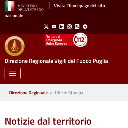
Salta al contenuto principale
Visita l'homepage del sito
nazionale
Social Menu
X
Youtube
Linkedin
Instagram
Feed
Telegram
Emergenza
Unico Europeo
Direzione Regionale Vigili del Fuoco Puglia
Direzione Regionale
Ufficio Stampa
Notizie dal territorio