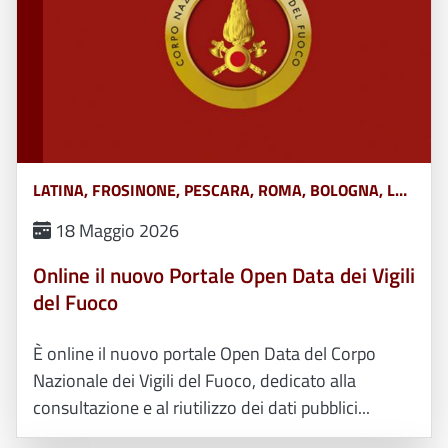
LATINA, FROSINONE, PESCARA, ROMA, BOLOGNA, L&#039;AQUILA, TERAMO, CHIETI, POTENZA, MATERA, CATANZARO, COSENZA, CROTONE, REGGIO CALABRIA, VIBO VALENTIA, AVELLINO, BENEVENTO, CASERTA, NAPOLI, SALERNO, FERRARA, FORLÌ-CESENA, MODENA, PARMA, PIACENZA, RAVENNA, REGGIO EMILIA, RIMINI, GORIZIA, PORDENONE, TRIESTE, UDINE, RIETI, VITERBO, GENOVA, IMPERIA, LA SPEZIA, SAVONA, BERGAMO, BRESCIA, COMO, CREMONA, LECCO, LODI, MANTOVA, MILANO, MONZA, PAVIA, SONDRIO, VARESE, ANCONA, ASCOLI PICENO, FERMO, MACERATA, CAMPOBASSO, ISERNIA, ALESSANDRIA, ASTI, BIELLA, CUNEO, NOVARA, TORINO, VERCELLI, BARI, BRINDISI, FOGGIA, LECCE, TARANTO, CAGLIARI, NUORO, ORISTANO, SASSARI, AGRIGENTO, CALTANISSETTA, CATANIA, ENNA, MESSINA, PALERMO, RAGUSA, SIRACUSA, TRAPANI, AREZZO, FIRENZE, GROSSETO, LIVORNO, LUCCA, MASSA CARRARA, PISA, PISTOIA, PRATO, SIENA, PERUGIA, TERNI, BELLUNO, BOLZANO, PADOVA, ROVIGO, TRENTO, TREVISO, VENEZIA, VERONA, VICENZA, MASSA, MONZA-BRIANZA, VERBANO-CUSIO-OSSOLA, PESARO-URBINO, BARLETTA-ANDRIA-TRANI, CAMPANIA, ABRUZZO, BASILICATA, CALABRIA, EMILIA ROMAGNA, FRIULI VENEZIA GIULIA, LAZIO, LIGURIA, LOMBARDIA, MARCHE, MOLISE, PIEMONTE, PUGLIA, SARDEGNA, SICILIA, TOSCANA, UMBRIA, VENETO E TRENTINO ALTO ADIGE, AOSTA
18 Maggio 2026
Online il nuovo Portale Open Data dei Vigili
del Fuoco
È online il nuovo portale Open Data del Corpo
Nazionale dei Vigili del Fuoco, dedicato alla
consultazione e al riutilizzo dei dati pubblici...