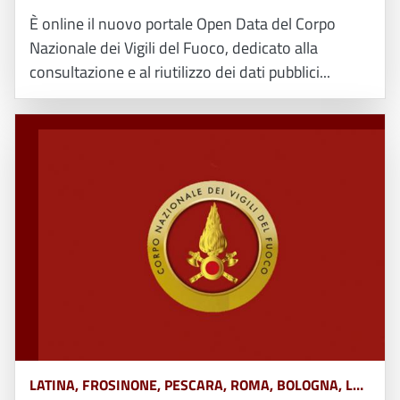
È online il nuovo portale Open Data del Corpo
Nazionale dei Vigili del Fuoco, dedicato alla
consultazione e al riutilizzo dei dati pubblici...
LATINA, FROSINONE, PESCARA, ROMA, BOLOGNA, L&#039;AQUILA, TERAMO, CHIETI, POTENZA, MATERA, CATANZARO, COSENZA, CROTONE, REGGIO CALABRIA, VIBO VALENTIA, AVELLINO, BENEVENTO, CASERTA, NAPOLI, SALERNO, FERRARA, FORLÌ-CESENA, MODENA, PARMA, PIACENZA, RAVENNA, REGGIO EMILIA, RIMINI, GORIZIA, PORDENONE, TRIESTE, UDINE, RIETI, VITERBO, GENOVA, IMPERIA, LA SPEZIA, SAVONA, BERGAMO, BRESCIA, COMO, CREMONA, LECCO, LODI, MANTOVA, MILANO, MONZA, PAVIA, SONDRIO, VARESE, ANCONA, ASCOLI PICENO, FERMO, MACERATA, CAMPOBASSO, ISERNIA, ALESSANDRIA, ASTI, BIELLA, CUNEO, NOVARA, TORINO, VERCELLI, BARI, BRINDISI, FOGGIA, LECCE, TARANTO, CAGLIARI, NUORO, ORISTANO, SASSARI, AGRIGENTO, CALTANISSETTA, CATANIA, ENNA, MESSINA, PALERMO, RAGUSA, SIRACUSA, TRAPANI, AREZZO, FIRENZE, GROSSETO, LIVORNO, LUCCA, MASSA CARRARA, PISA, PISTOIA, PRATO, SIENA, PERUGIA, TERNI, BELLUNO, BOLZANO, PADOVA, ROVIGO, TRENTO, TREVISO, VENEZIA, VERONA, VICENZA, MASSA, MONZA-BRIANZA, VERBANO-CUSIO-OSSOLA, PESARO-URBINO, BARLETTA-ANDRIA-TRANI, CAMPANIA, ABRUZZO, BASILICATA, CALABRIA, EMILIA ROMAGNA, FRIULI VENEZIA GIULIA, LAZIO, LIGURIA, LOMBARDIA, MARCHE, MOLISE, PIEMONTE, PUGLIA, SARDEGNA, SICILIA, TOSCANA, UMBRIA, VENETO E TRENTINO ALTO ADIGE, AOSTA