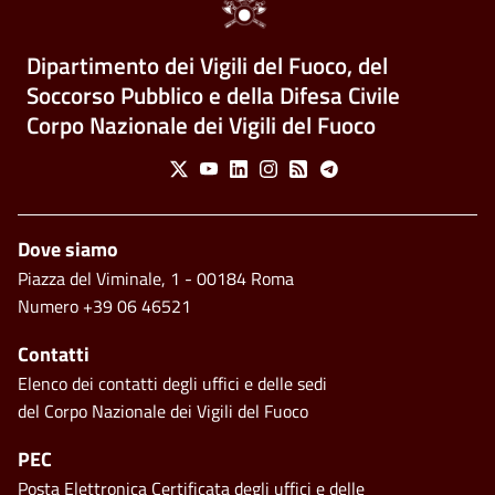
Dipartimento dei Vigili del Fuoco, del
Soccorso Pubblico e della Difesa Civile
Corpo Nazionale dei Vigili del Fuoco
Social Menu
X
Youtube
Linkedin
Instagram
Feed
Telegram
Piè di pagina
Dove siamo
Piazza del Viminale, 1 - 00184 Roma
Numero +39 06 46521
Contatti
Elenco dei contatti degli uffici e delle sedi
del Corpo Nazionale dei Vigili del Fuoco
PEC
Posta Elettronica Certificata degli uffici e delle