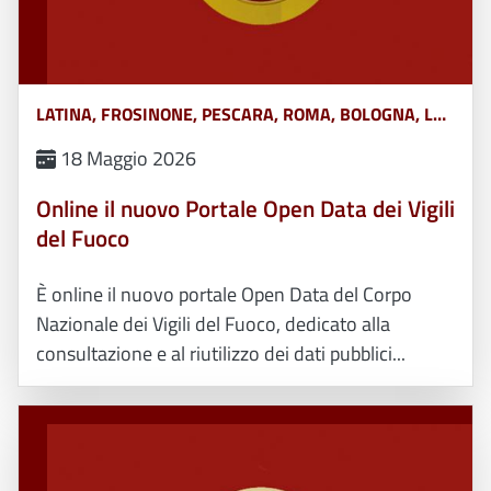
LATINA, FROSINONE, PESCARA, ROMA, BOLOGNA, L&#039;AQUILA, TERAMO, CHIETI, POTENZA, MATERA, CATANZARO, COSENZA, CROTONE, REGGIO CALABRIA, VIBO VALENTIA, AVELLINO, BENEVENTO, CASERTA, NAPOLI, SALERNO, FERRARA, FORLÌ-CESENA, MODENA, PARMA, PIACENZA, RAVENNA, REGGIO EMILIA, RIMINI, GORIZIA, PORDENONE, TRIESTE, UDINE, RIETI, VITERBO, GENOVA, IMPERIA, LA SPEZIA, SAVONA, BERGAMO, BRESCIA, COMO, CREMONA, LECCO, LODI, MANTOVA, MILANO, MONZA, PAVIA, SONDRIO, VARESE, ANCONA, ASCOLI PICENO, FERMO, MACERATA, CAMPOBASSO, ISERNIA, ALESSANDRIA, ASTI, BIELLA, CUNEO, NOVARA, TORINO, VERCELLI, BARI, BRINDISI, FOGGIA, LECCE, TARANTO, CAGLIARI, NUORO, ORISTANO, SASSARI, AGRIGENTO, CALTANISSETTA, CATANIA, ENNA, MESSINA, PALERMO, RAGUSA, SIRACUSA, TRAPANI, AREZZO, FIRENZE, GROSSETO, LIVORNO, LUCCA, MASSA CARRARA, PISA, PISTOIA, PRATO, SIENA, PERUGIA, TERNI, BELLUNO, BOLZANO, PADOVA, ROVIGO, TRENTO, TREVISO, VENEZIA, VERONA, VICENZA, MASSA, MONZA-BRIANZA, VERBANO-CUSIO-OSSOLA, PESARO-URBINO, BARLETTA-ANDRIA-TRANI, CAMPANIA, ABRUZZO, BASILICATA, CALABRIA, EMILIA ROMAGNA, FRIULI VENEZIA GIULIA, LAZIO, LIGURIA, LOMBARDIA, MARCHE, MOLISE, PIEMONTE, PUGLIA, SARDEGNA, SICILIA, TOSCANA, UMBRIA, VENETO E TRENTINO ALTO ADIGE, AOSTA
18 Maggio 2026
Online il nuovo Portale Open Data dei Vigili
del Fuoco
È online il nuovo portale Open Data del Corpo
Nazionale dei Vigili del Fuoco, dedicato alla
consultazione e al riutilizzo dei dati pubblici...