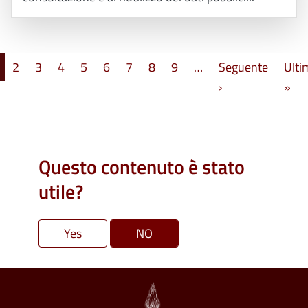
Paginazione
2
3
4
5
6
7
8
9
…
Seguente
Ulti
Pagina successi
Ult
›
»
Questo contenuto è stato
utile?