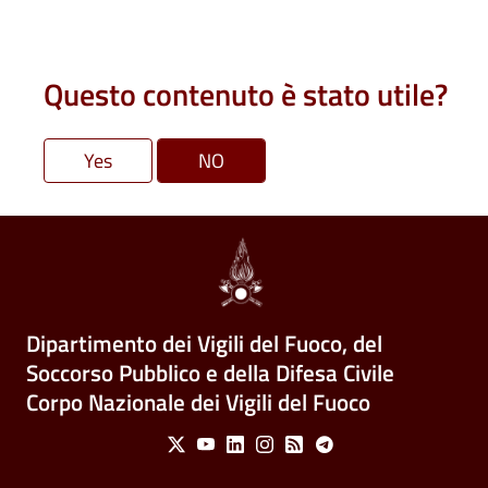
Questo contenuto è stato utile?
Dipartimento dei Vigili del Fuoco, del
Soccorso Pubblico e della Difesa Civile
Corpo Nazionale dei Vigili del Fuoco
Social Menu
X
Youtube
Linkedin
Instagram
Feed
Telegram