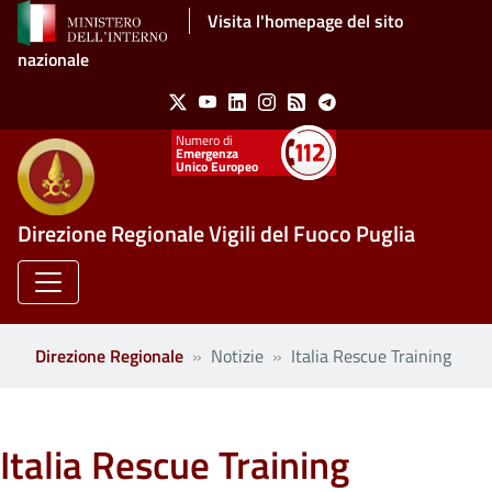
Salta al contenuto principale
Visita l'homepage del sito
nazionale
Social Menu
X
Youtube
Linkedin
Instagram
Feed
Telegram
Emergenza
Unico Europeo
Direzione Regionale Vigili del Fuoco Puglia
Direzione Regionale
Notizie
Italia Rescue Training
Italia Rescue Training