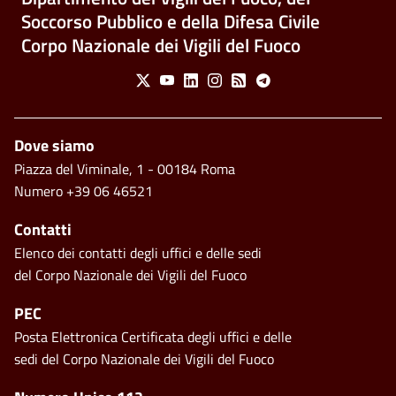
Soccorso Pubblico e della Difesa Civile
Corpo Nazionale dei Vigili del Fuoco
Social Menu
X
Youtube
Linkedin
Instagram
Feed
Telegram
Piè di pagina
Dove siamo
Piazza del Viminale, 1 - 00184 Roma
Numero +39 06 46521
Contatti
Elenco dei contatti degli uffici e delle sedi
del Corpo Nazionale dei Vigili del Fuoco
PEC
Posta Elettronica Certificata degli uffici e delle
sedi del Corpo Nazionale dei Vigili del Fuoco