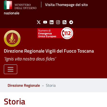
Salta al contenuto principale
Visita l'homepage del sito
nazionale
Social Menu
X
Youtube
Linkedin
Instagram
Feed
Telegram
Emergenza
Unico Europeo
Direzione Regionale Vigili del Fuoco Toscana
’Ignis vita nostra deus fides’
Direzione Regionale
Storia
Storia