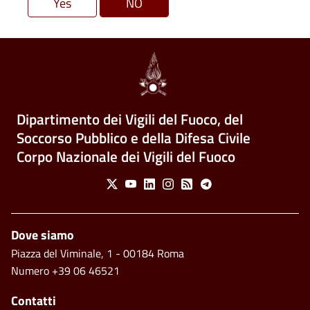
Dipartimento dei Vigili del Fuoco, del
Soccorso Pubblico e della Difesa Civile
Corpo Nazionale dei Vigili del Fuoco
Social Menu
X
Youtube
Linkedin
Instagram
Feed
Telegram
Piè di pagina
Dove siamo
Piazza del Viminale, 1 - 00184 Roma
Numero +39 06 46521
Contatti