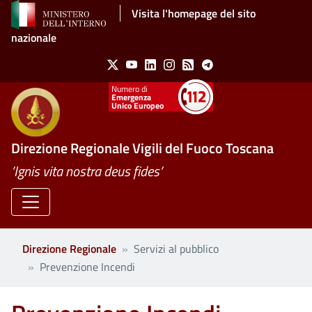
Salta al contenuto principale
Visita l'homepage del sito
nazionale
Social Menu
X
Youtube
Linkedin
Instagram
Feed
Telegram
Emergenza
Unico Europeo
Direzione Regionale Vigili del Fuoco Toscana
’Ignis vita nostra deus fides’
Direzione Regionale
Servizi al pubblico
Prevenzione Incendi