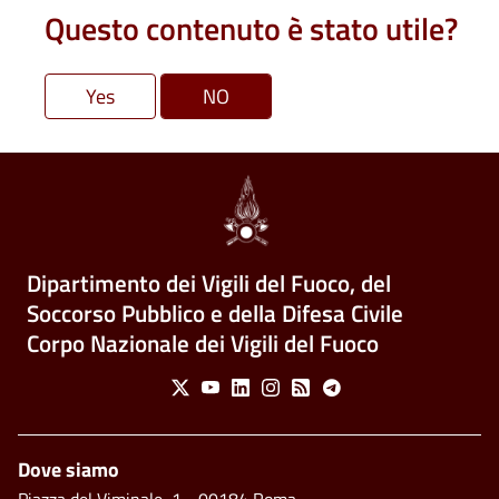
Questo contenuto è stato utile?
Dipartimento dei Vigili del Fuoco, del
Soccorso Pubblico e della Difesa Civile
Corpo Nazionale dei Vigili del Fuoco
Social Menu
X
Youtube
Linkedin
Instagram
Feed
Telegram
Piè di pagina
Dove siamo
Piazza del Viminale, 1 - 00184 Roma