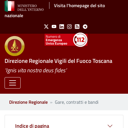
Salta al contenuto principale
Visita l'homepage del sito
nazionale
Social Menu
X
Youtube
Linkedin
Instagram
Feed
Telegram
Emergenza
Unico Europeo
Direzione Regionale Vigili del Fuoco Toscana
’Ignis vita nostra deus fides’
Direzione Regionale
Gare, contratti e bandi
Indice di pagina