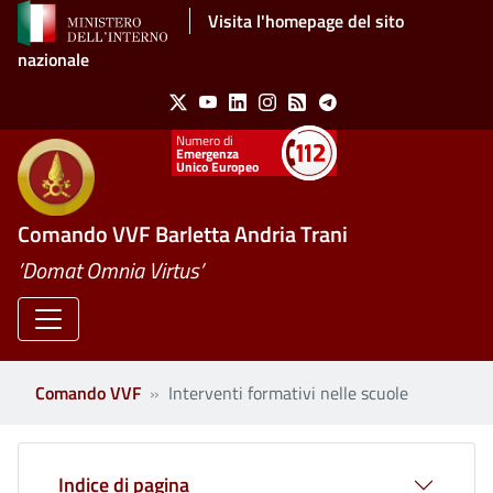
Salta al contenuto principale
Visita l'homepage del sito
nazionale
Social Menu
X
Youtube
Linkedin
Instagram
Feed
Telegram
Emergenza
Unico Europeo
Comando VVF Barletta Andria Trani
’Domat Omnia Virtus’
Comando VVF
Interventi formativi nelle scuole
Indice di pagina