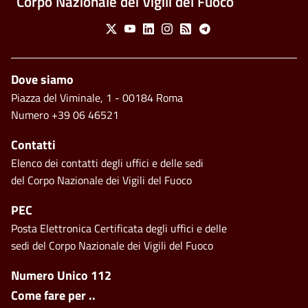
Corpo Nazionale dei Vigili del Fuoco
Social Menu
X
Youtube
Linkedin
Instagram
Feed
Telegram
Piè di pagina
Dove siamo
Piazza del Viminale, 1 - 00184 Roma
Numero +39 06 46521
Contatti
Elenco dei contatti degli uffici e delle sedi
del Corpo Nazionale dei Vigili del Fuoco
PEC
Posta Elettronica Certificata degli uffici e delle
sedi del Corpo Nazionale dei Vigili del Fuoco
Footer side menu
Numero Unico 112
Come fare per ..