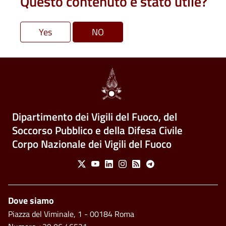
Questo contenuto è stato utile?
Dipartimento dei Vigili del Fuoco, del
Soccorso Pubblico e della Difesa Civile
Corpo Nazionale dei Vigili del Fuoco
Social Menu
X
Youtube
Linkedin
Instagram
Feed
Telegram
Piè di pagina
Dove siamo
Piazza del Viminale, 1 - 00184 Roma