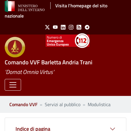
Salta al contenuto principale
Visita l'homepage del sito
nazionale
Social Menu
X
Youtube
Linkedin
Instagram
Feed
Telegram
Emergenza
Unico Europeo
Comando VVF Barletta Andria Trani
’Domat Omnia Virtus’
Comando VVF
Servizi al pubblico
Modulistica
Indice di pagina