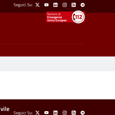
Social Menu
Seguici Su:
X
Youtube
Linkedin
Instagram
Feed
Telegram
Emergenza
Unico Europeo
vile
Seguici Su:
X
Youtube
Linkedin
Instagram
Feed
Telegram