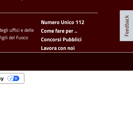
Social Menu
Feedback
Footer side men
Numero Unico 112
egli uffici e delle
Come fare per ..
igili del Fuoco
Concorsi Pubblici
Lavora con noi
cy