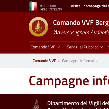
Salta al contenuto principale
Visita l'homepage del 
Comando VVF Ber
’Adversus Ignem Audentis
Navigazione principale
Comando VVF
Servizi al Pubblico
Comando VVF
Campagne informative
Campagne inf
Dipartimento dei Vigili de