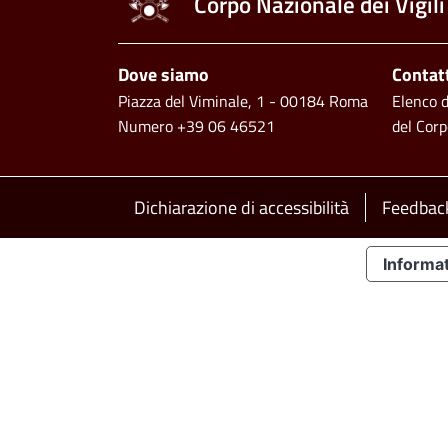
Corpo Nazionale dei Vigili
Piè di pagina
Dove siamo
Contat
Piazza del Viminale, 1 - 00184 Roma
Elenco de
Numero +39 06 46521
del Corp
Footer bottom
Dichiarazione di accessibilità
Feedback
Informat