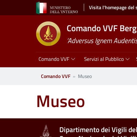
Salta al contenuto principale
Visita l'homepage del 
Comando VVF Ber
’Adversus Ignem Audentis
Navigazione principale
Comando VVF
Servizi al Pubblico
Comando VVF
Museo
Museo
Dipartimento dei Vigili de