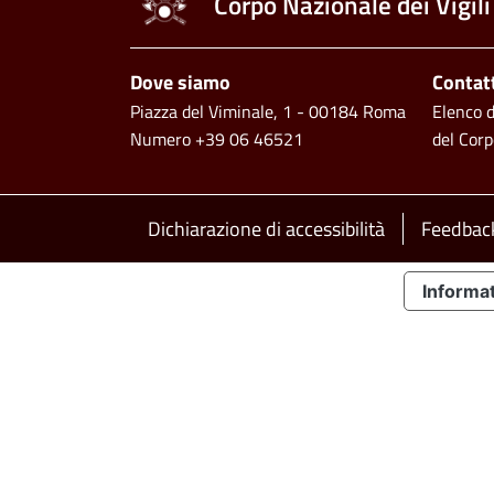
Corpo Nazionale dei Vigili
Piè di pagina
Dove siamo
Contat
Piazza del Viminale, 1 - 00184 Roma
Elenco de
Numero +39 06 46521
del Corp
Footer bottom
Dichiarazione di accessibilità
Feedback
Informat