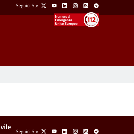
Social Menu
Seguici Su:
X
Youtube
Linkedin
Instagram
Feed
Telegram
Emergenza
Unico Europeo
vile
Seguici Su:
X
Youtube
Linkedin
Instagram
Feed
Telegram