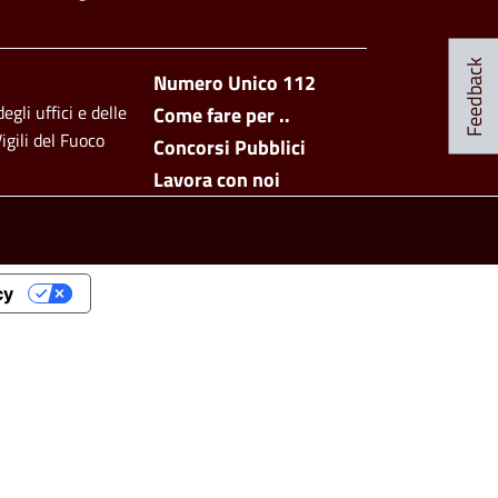
Social Menu
Feedback
Footer side men
Numero Unico 112
egli uffici e delle
Come fare per ..
igili del Fuoco
Concorsi Pubblici
Lavora con noi
cy