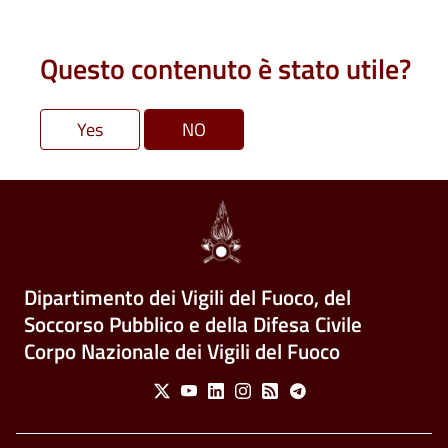
Questo contenuto è stato utile?
Dipartimento dei Vigili del Fuoco, del
Soccorso Pubblico e della Difesa Civile
Corpo Nazionale dei Vigili del Fuoco
Social Menu
X
Youtube
Linkedin
Instagram
Feed
Telegram