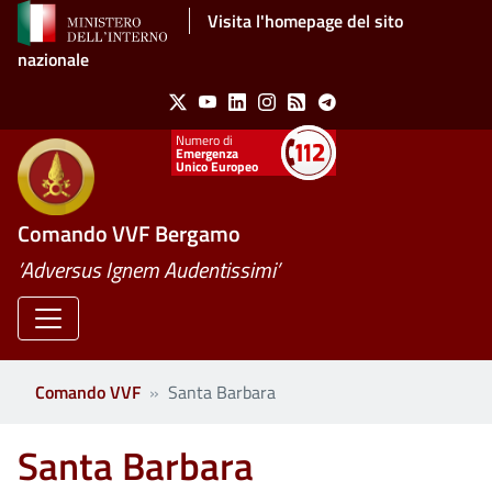
Salta al contenuto principale
Visita l'homepage del sito
nazionale
Social Menu
X
Youtube
Linkedin
Instagram
Feed
Telegram
Emergenza
Unico Europeo
Comando VVF Bergamo
’Adversus Ignem Audentissimi’
Comando VVF
Santa Barbara
Santa Barbara