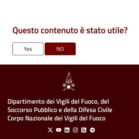
Questo contenuto è stato utile?
Dipartimento dei Vigili del Fuoco, del
Soccorso Pubblico e della Difesa Civile
Corpo Nazionale dei Vigili del Fuoco
Social Menu
X
Youtube
Linkedin
Instagram
Feed
Telegram