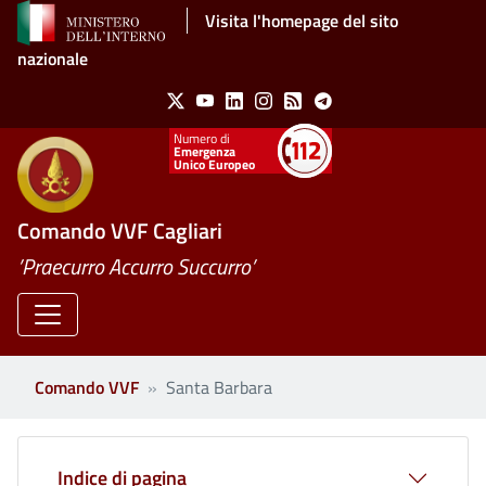
Salta al contenuto principale
Visita l'homepage del sito
nazionale
Social Menu
X
Youtube
Linkedin
Instagram
Feed
Telegram
Emergenza
Unico Europeo
Comando VVF Cagliari
’Praecurro Accurro Succurro’
Comando VVF
Santa Barbara
Indice di pagina