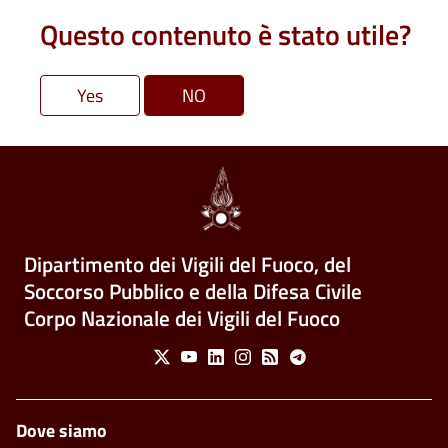
Questo contenuto è stato utile?
Dipartimento dei Vigili del Fuoco, del
Soccorso Pubblico e della Difesa Civile
Corpo Nazionale dei Vigili del Fuoco
Social Menu
X
Youtube
Linkedin
Instagram
Feed
Telegram
Piè di pagina
Dove siamo