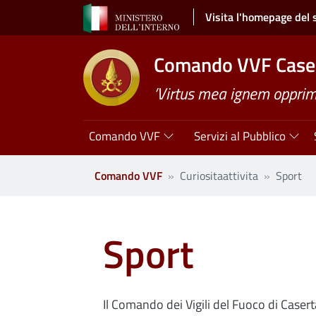
Salta al contenuto principale
Visita l'homepage del 
Comando VVF Case
’Virtus mea ignem opprimi
Navigazione principale
Comando VVF
Servizi al Pubblico
Comando VVF
Curiositaattivita
Sport
Sport
Il Comando dei Vigili del Fuoco di Casert