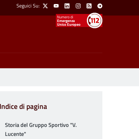
Social Menu
Seguici Su:
X
Youtube
Linkedin
Instagram
Feed
Telegram
Emergenza
Unico Europeo
Indice di pagina
Storia del Gruppo Sportivo "V.
Lucente"