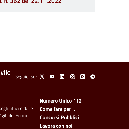
.M. n. 362 del 22.11.2022
vile
Social Menu
Seguici Su:
X
Youtube
Linkedin
Instagram
Feed
Telegram
Footer side men
Numero Unico 112
egli uffici e delle
Come fare per ..
igili del Fuoco
Concorsi Pubblici
Lavora con noi