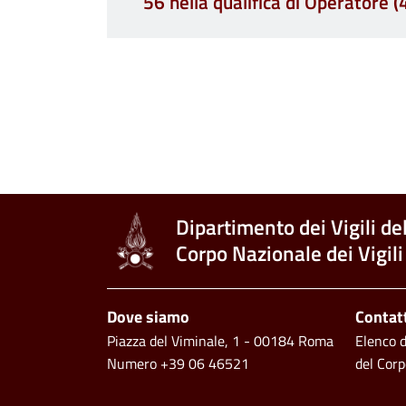
56 nella qualifica di Operatore (
Paginazione
Dipartimento dei Vigili de
Corpo Nazionale dei Vigili
Piè di pagina
Dove siamo
Contat
Piazza del Viminale, 1 - 00184 Roma
Elenco de
Numero +39 06 46521
del Corp