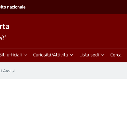
sito nazionale
rta
t’
Siti ufficiali
Curiosità/Attività
Lista sedi
Cerca
i Avvisi
i