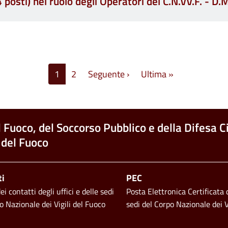
4 posti) nel ruolo degli Operatori del C.N.VV.F. - D
Pagina successiva
Ultima pagina
1
2
Seguente ›
Ultima »
l Fuoco, del Soccorso Pubblico e della Difesa Ci
 del Fuoco
ti
PEC
i contatti degli uffici e delle sedi
Posta Elettronica Certificata d
o Nazionale dei Vigili del Fuoco
sedi del Corpo Nazionale dei V