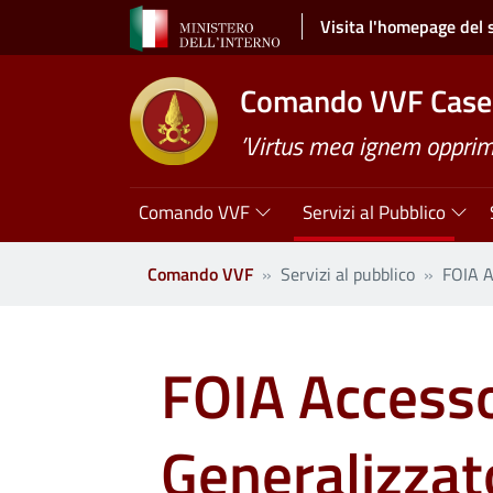
Salta al contenuto principale
Visita l'homepage del 
Comando VVF Case
’Virtus mea ignem opprimi
Navigazione principale
Comando VVF
Servizi al Pubblico
Comando VVF
Servizi al pubblico
FOIA A
FOIA Accesso
Generalizzat