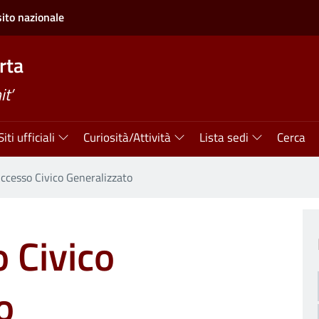
sito nazionale
rta
t’
Siti ufficiali
Curiosità/Attività
Lista sedi
Cerca
ccesso Civico Generalizzato
 Civico
o