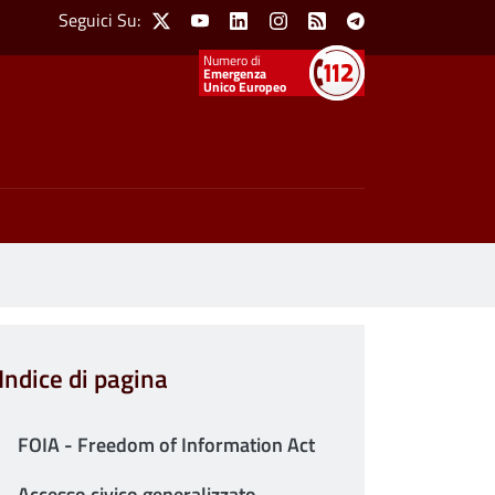
Social Menu
Seguici Su:
X
Youtube
Linkedin
Instagram
Feed
Telegram
Emergenza
Unico Europeo
Indice di pagina
FOIA - Freedom of Information Act
Accesso civico generalizzato