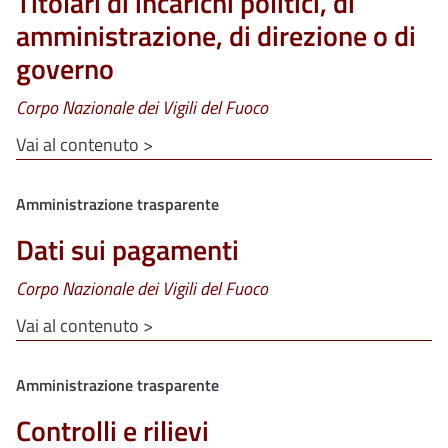
Titolari di incarichi politici, di
amministrazione, di direzione o di
governo
Corpo Nazionale dei Vigili del Fuoco
Vai al contenuto >
Clone di
Amministrazione trasparente
Dati sui pagamenti
Corpo Nazionale dei Vigili del Fuoco
Vai al contenuto >
Clone di
Amministrazione trasparente
Controlli e rilievi