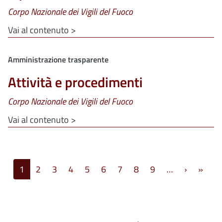
Corpo Nazionale dei Vigili del Fuoco
Vai al contenuto >
Clone di
Amministrazione trasparente
Attività e procedimenti
Corpo Nazionale dei Vigili del Fuoco
Vai al contenuto >
Paginazione
Pagina s
Ulti
1
2
3
4
5
6
7
8
9
…
›
»