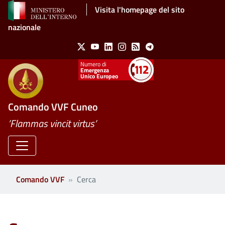
Salta al contenuto principale
Visita l'homepage del sito
nazionale
Social Menu
X
Youtube
Linkedin
Instagram
Feed
Telegram
Emergenza
Unico Europeo
Comando VVF Cuneo
’Flammas vincit virtus’
Comando VVF
Cerca