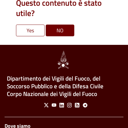
Questo contenuto è stato
utile?
Dipartimento dei Vigili del Fuoco, del
Soccorso Pubblico e della Difesa Civile
Corpo Nazionale dei Vigili del Fuoco
Social Menu
X
Youtube
Linkedin
Instagram
Feed
Telegram
Piè di pagina
Dove siamo