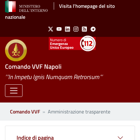
Salta al contenuto principale
Visita l'homepage del sito
nazionale
Social Menu
X
Youtube
Linkedin
Instagram
Feed
Telegram
Emergenza
Unico Europeo
Comando VVF Napoli
’"In Impetu Ignis Numquam Retrorsum"’
Comando VVF
Amministrazione trasparente
Clone di
Indice di pagina