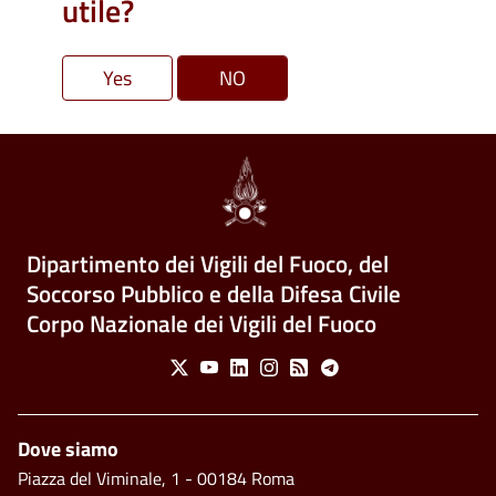
utile?
Dipartimento dei Vigili del Fuoco, del
Soccorso Pubblico e della Difesa Civile
Corpo Nazionale dei Vigili del Fuoco
Social Menu
X
Youtube
Linkedin
Instagram
Feed
Telegram
Piè di pagina
Dove siamo
Piazza del Viminale, 1 - 00184 Roma