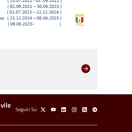
vile
Social Menu
Seguici Su:
X
Youtube
Linkedin
Instagram
Feed
Telegram