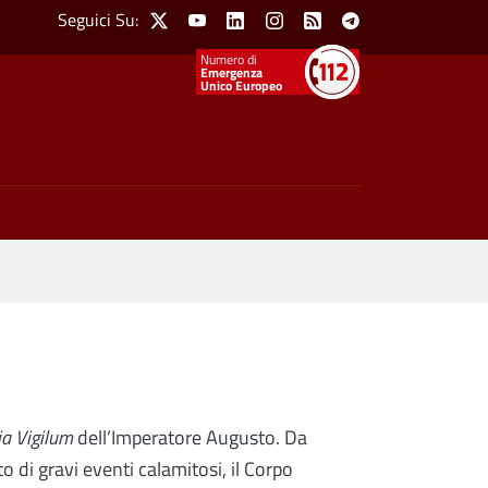
Social Menu
Seguici Su:
X
Youtube
Linkedin
Instagram
Feed
Telegram
Emergenza
Unico Europeo
ia
Vigilum
dell’Imperatore Augusto. Da
 di gravi eventi calamitosi, il Corpo