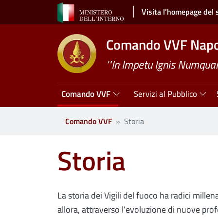
Salta al contenuto principale
Visita l'homepage del 
Comando VVF Napo
’"In Impetu Ignis Numqua
Navigazione principale
Comando VVF
Servizi al Pubblico
Comando VVF
Storia
Storia
La storia dei Vigili del fuoco ha radici millena
allora, attraverso l’evoluzione di nuove prof