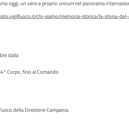
amo oggi, un vero e proprio
unicum
nel panorama internaziona
esito.vigilfuoco.it/chi-siamo/memoria-storica/la-storia-del
ire dalla
l 54° Corpo, fino al Comando
 Fuoco della Direzione Campania.