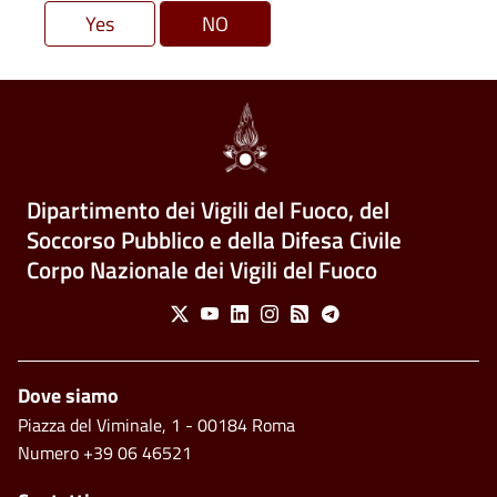
Dipartimento dei Vigili del Fuoco, del
Soccorso Pubblico e della Difesa Civile
Corpo Nazionale dei Vigili del Fuoco
Social Menu
X
Youtube
Linkedin
Instagram
Feed
Telegram
Piè di pagina
Dove siamo
Piazza del Viminale, 1 - 00184 Roma
Numero +39 06 46521