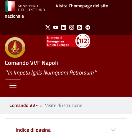
Salta al contenuto principale
Visita l'homepage del sito
nazionale
Social Menu
X
Youtube
Linkedin
Instagram
Feed
Telegram
Emergenza
Unico Europeo
Comando VVF Napoli
’"In Impetu Ignis Numquam Retrorsum"’
Comando VVF
Visite di istruzione
Indice di pagina