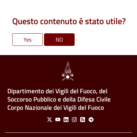
Questo contenuto è stato utile?
Dipartimento dei Vigili del Fuoco, del
Soccorso Pubblico e della Difesa Civile
Corpo Nazionale dei Vigili del Fuoco
Social Menu
X
Youtube
Linkedin
Instagram
Feed
Telegram