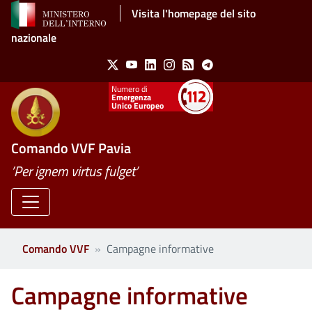
Salta al contenuto principale
Visita l'homepage del sito
nazionale
Social Menu
X
Youtube
Linkedin
Instagram
Feed
Telegram
Emergenza
Unico Europeo
Comando VVF Pavia
’Per ignem virtus fulget’
Comando VVF
Campagne informative
Campagne informative