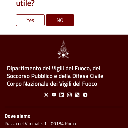
utile?
Dipartimento dei Vigili del Fuoco, del
Soccorso Pubblico e della Difesa Civile
Corpo Nazionale dei Vigili del Fuoco
Social Menu
X
Youtube
Linkedin
Instagram
Feed
Telegram
Piè di pagina
Dove siamo
Piazza del Viminale, 1 - 00184 Roma