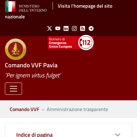
Salta al contenuto principale
Visita l'homepage del sito
nazionale
Social Menu
X
Youtube
Linkedin
Instagram
Feed
Telegram
Emergenza
Unico Europeo
Comando VVF Pavia
’Per ignem virtus fulget’
Comando VVF
Amministrazione trasparente
Clone di
Indice di pagina