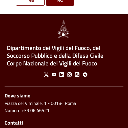
Dipartimento dei Vigili del Fuoco, del
Soccorso Pubblico e della Difesa Civile
Corpo Nazionale dei Vigili del Fuoco
Social Menu
X
Youtube
Linkedin
Instagram
Feed
Telegram
Piè di pagina
Dove siamo
Piazza del Viminale, 1 - 00184 Roma
Numero +39 06 46521
Contatti