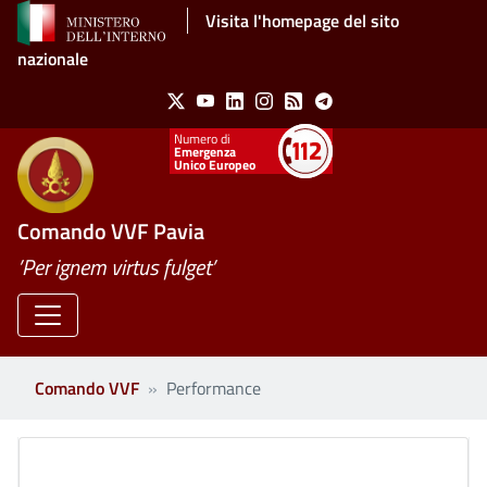
Salta al contenuto principale
Visita l'homepage del sito
nazionale
Social Menu
X
Youtube
Linkedin
Instagram
Feed
Telegram
Emergenza
Unico Europeo
Comando VVF Pavia
’Per ignem virtus fulget’
Comando VVF
Performance
Clone di