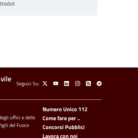
ntrodot
vile
Social Menu
Seguici Su:
X
Youtube
Linkedin
Instagram
Feed
Telegram
Footer side men
Numero Unico 112
egli uffici e delle
Come fare per ..
igili del Fuoco
Concorsi Pubblici
Lavora con noi