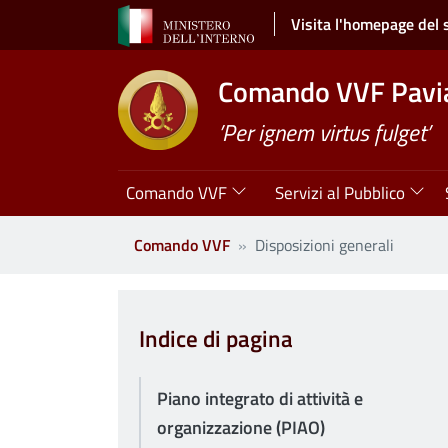
Salta al contenuto principale
Visita l'homepage del 
Comando VVF Pavi
’Per ignem virtus fulget’
Navigazione principale
Comando VVF
Servizi al Pubblico
Comando VVF
Disposizioni generali
Clone di
Indice di pagina
Piano integrato di attività e
organizzazione (PIAO)